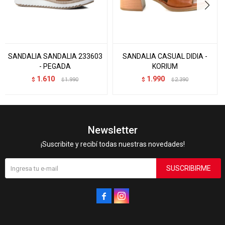
SANDALIA SANDALIA 233603
SANDALIA CASUAL DIDIA -
- PEGADA
KORIUM
1.610
1.990
$
1.990
$
2.390
$
$
Newsletter
¡Suscribite y recibí todas nuestras novedades!
SUSCRIBIRME

