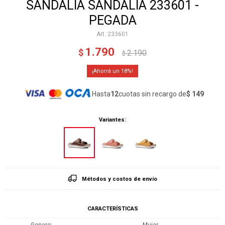
SANDALIA SANDALIA 233601 -
PEGADA
233601
1.790
$
2.190
$
18
Hasta
12
cuotas sin recargo de
$ 149
Variantes:
Métodos y costos de envío
CARACTERÍSTICAS