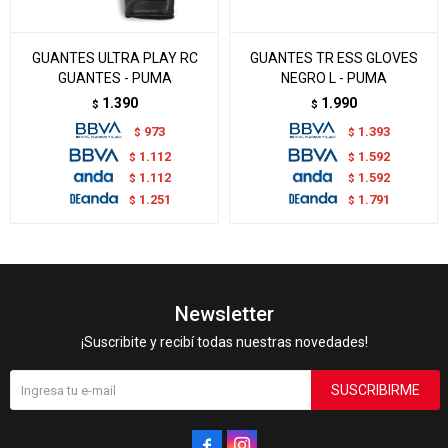
GUANTES ULTRA PLAY RC
GUANTES TR ESS GLOVES
GUANTES - PUMA
NEGRO L - PUMA
1.390
1.990
$
$
973
1.393
$
$
1.112
1.592
$
$
1.112
1.592
$
$
1.251
1.791
$
$
Newsletter
¡Suscribite y recibí todas nuestras novedades!
SUSCRIBIRME

