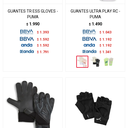
GUANTES TR ESS GLOVES -
GUANTES ULTRA PLAY RC -
PUMA
PUMA
1.990
1.490
$
$
1.393
1.043
$
$
1.592
1.192
$
$
1.592
1.192
$
$
1.791
1.341
$
$