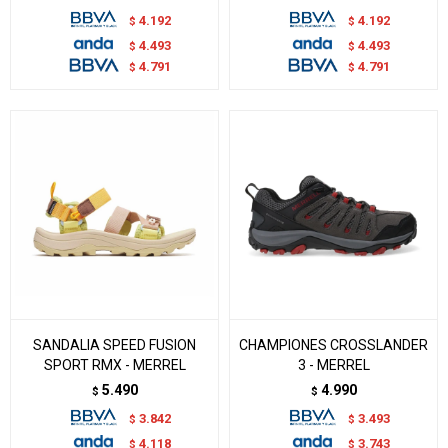
4.192
4.192
$
$
4.493
4.493
$
$
4.791
4.791
$
$
SANDALIA SPEED FUSION
CHAMPIONES CROSSLANDER
SPORT RMX - MERREL
3 - MERREL
5.490
4.990
$
$
3.842
3.493
$
$
4.118
3.743
$
$