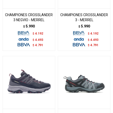
CHAMPIONES CROSSLANDER
CHAMPIONES CROSSLANDER
3 NEGVIO - MERREL
3 - MERREL
5.990
5.990
$
$
4.192
4.192
$
$
4.493
4.493
$
$
4.791
4.791
$
$