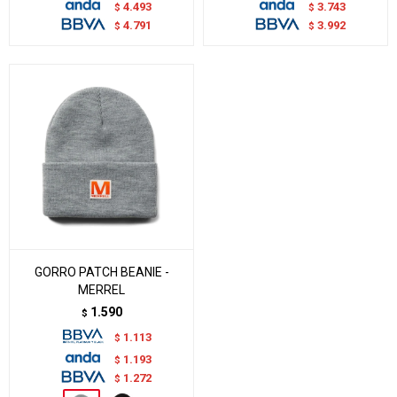
4.493
3.743
$
$
4.791
3.992
$
$
GORRO PATCH BEANIE -
MERREL
1.590
$
1.113
$
1.193
$
1.272
$