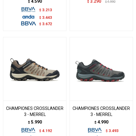
4.590
3.290
$
$
4.990
$
3.213
$
3.443
$
3.672
$
CHAMPIONES CROSSLANDER
CHAMPIONES CROSSLANDER
3 - MERREL
3 - MERREL
5.990
4.990
$
$
4.192
3.493
$
$