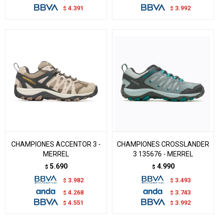
4.391
3.992
$
$
CHAMPIONES ACCENTOR 3 -
CHAMPIONES CROSSLANDER
MERREL
3 135676 - MERREL
5.690
4.990
$
$
3.982
3.493
$
$
4.268
3.743
$
$
4.551
3.992
$
$