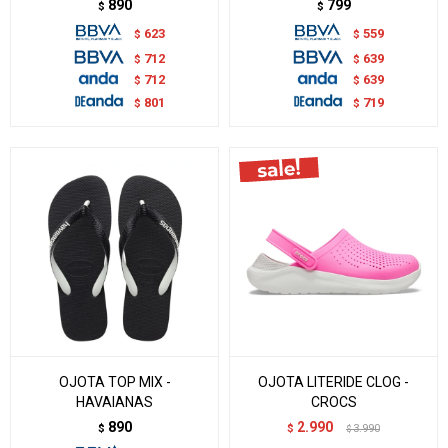
890
799
$
$
623
559
$
$
712
639
$
$
712
639
$
$
801
719
$
$
OJOTA TOP MIX -
OJOTA LITERIDE CLOG -
HAVAIANAS
CROCS
890
2.990
$
$
3.990
$