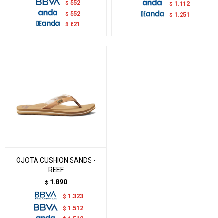
552
$
1.112
$
552
$
1.251
$
621
$
OJOTA CUSHION SANDS -
REEF
1.890
$
1.323
$
1.512
$