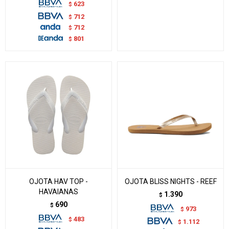
623
$
712
$
712
$
801
$
OJOTA HAV TOP -
OJOTA BLISS NIGHTS - REEF
HAVAIANAS
1.390
$
690
$
973
$
483
$
1.112
$