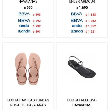
HAVAIANAS
UNDER ARMOUR
990
1.690
$
$
693
1.183
$
$
792
1.352
$
$
792
1.352
$
$
891
1.521
$
$
OJOTA HAV FLASH URBAN
OJOTA FREEDOM -
ROSA 38 - HAVAIANAS
HAVAIANAS