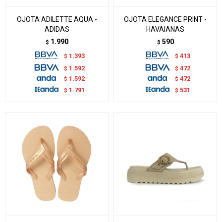
OJOTA ADILETTE AQUA -
OJOTA ELEGANCE PRINT -
ADIDAS
HAVAIANAS
1.990
590
$
$
1.393
413
$
$
1.592
472
$
$
1.592
472
$
$
1.791
531
$
$