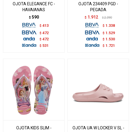
OJOTA ELEGANCE FC -
OJOTA 234409 PGD -
HAVAIANAS
PEGADA
590
1.912
$
$
2.390
$
413
1.338
$
$
472
1.529
$
$
472
1.530
$
$
531
1.721
$
$
OJOTA KIDS SLIM -
OJOTA UA W LOCKER V SL -