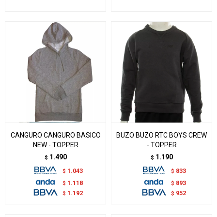
CANGURO CANGURO BASICO
BUZO BUZO RTC BOYS CREW
NEW - TOPPER
- TOPPER
1.490
1.190
$
$
1.043
833
$
$
1.118
893
$
$
1.192
952
$
$