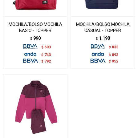
MOCHILA/BOLSO MOCHILA
MOCHILA/BOLSO MOCHILA
BASIC - TOPPER
CASUAL - TOPPER
990
1.190
$
$
693
833
$
$
743
893
$
$
792
952
$
$