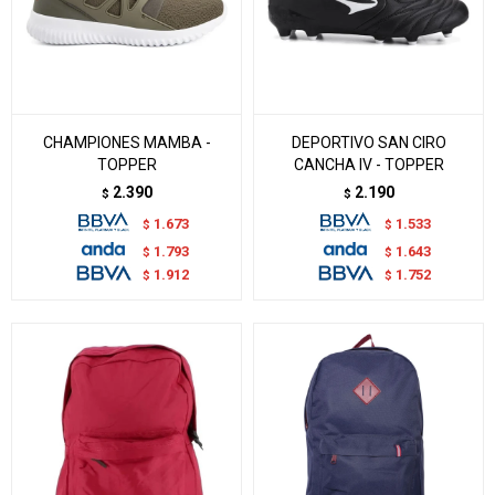
CHAMPIONES MAMBA -
DEPORTIVO SAN CIRO
TOPPER
CANCHA IV - TOPPER
2.390
2.190
$
$
1.673
1.533
$
$
1.793
1.643
$
$
1.912
1.752
$
$