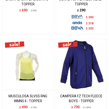
TOPPER
TOPPER
690
290
$
990
$
$
203
$
218
$
232
$
MUSCULOSA SLVSS RNG
CAMPERA FZ TECH FLEECE
WMNS II - TOPPER
BOYS - TOPPER
490
790
$
790
$
1.890
$
$