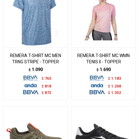
REMERA T-SHIRT MC MEN
REMERA T-SHIRT MC WMN
TRNG STRIPE - TOPPER
TENIS II - TOPPER
1.090
1.690
$
$
763
1.183
$
$
818
1.268
$
$
872
1.352
$
$