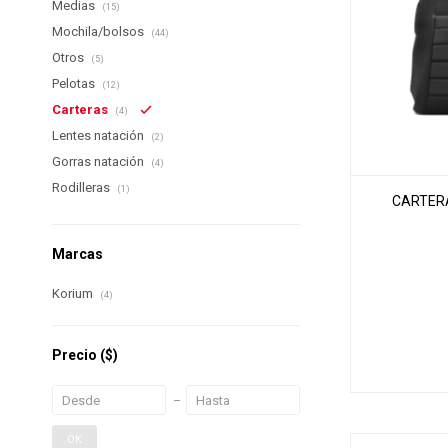
Medias
(15)
Mochila/bolsos
(44)
Otros
(5)
Pelotas
(12)
Carteras
(4)
Lentes natación
(2)
Gorras natación
(4)
Rodilleras
(1)
CARTERA
Marcas
Korium
(4)
Precio
($)
OK