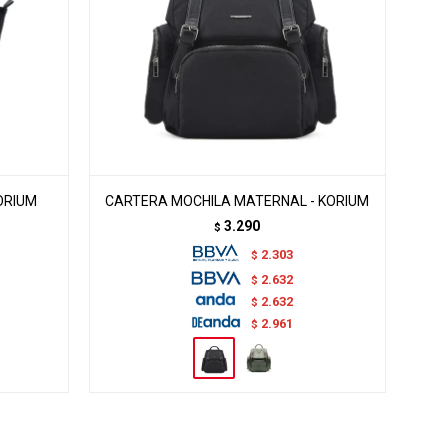
ORIUM
CARTERA MOCHILA MATERNAL - KORIUM
3.290
$
2.303
$
2.632
$
2.632
$
2.961
$