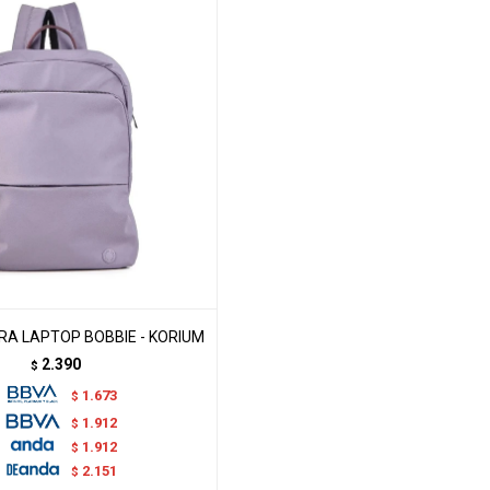
A LAPTOP BOBBIE - KORIUM
2.390
$
1.673
$
1.912
$
1.912
$
2.151
$