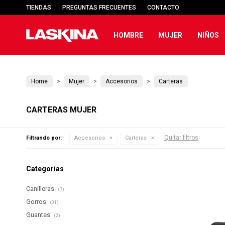
TIENDAS
PREGUNTAS FRECUENTES
CONTACTO
HOMBRE
MUJER
NIÑOS
Home
Mujer
Accesorios
Carteras
CARTERAS MUJER
Quitar filtros
Filtrando por:
Accesorios
Carteras
Categorías
Canilleras
(7)
Gorros
(31)
Guantes
(2)