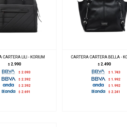
 CARTERA LILI - KORIUM
CARTERA CARTERA BELLA - K
2.990
2.490
$
$
2.093
1.743
$
$
2.392
1.992
$
$
2.392
1.992
$
$
2.691
2.241
$
$