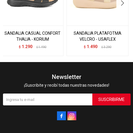
SANDALIA CASUAL CONFORT
SANDALIA PLATAFOTMA
THALIA - KORIUM
VELCRO - USAFLEX
1.290
1.490
$
1.490
$
3.290
$
$
Newsletter
¡Suscribite y recibí todas nuestras novedades!
SUSCRIBIRME

