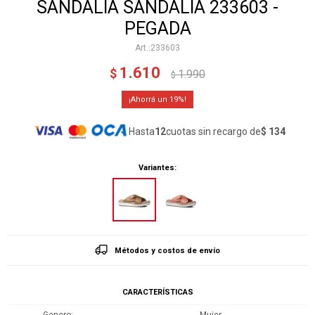
SANDALIA SANDALIA 233603 -
PEGADA
233603
1.610
$
1.990
$
19
Hasta
12
cuotas sin recargo de
$ 134
Variantes:
Métodos y costos de envío
CARACTERÍSTICAS