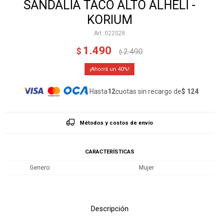
SANDALIA TACO ALTO ALHELI -
KORIUM
022S28
1.490
$
2.490
$
40
Hasta
12
cuotas sin recargo de
$ 124
Métodos y costos de envío
CARACTERÍSTICAS
Genero
Mujer
Descripción