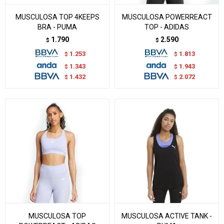
MUSCULOSA TOP 4KEEPS
MUSCULOSA POWERREACT
BRA - PUMA
TOP - ADIDAS
1.790
2.590
$
$
1.253
1.813
$
$
1.343
1.943
$
$
1.432
2.072
$
$
MUSCULOSA TOP
MUSCULOSA ACTIVE TANK -