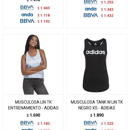
$
1.253
$
1.043
$
1.343
$
1.118
$
1.432
$
1.192
$
MUSCULOSA LIN TK
MUSCULOSA TANK W LIN TK
ENTRENAMIENTO - ADIDAS
NEGRO XS - ADIDAS
1.690
1.890
$
$
1.183
1.323
$
$