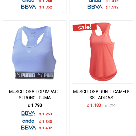
1.268
1.418
$
$
1.352
1.512
$
$
MUSCULOSA TOP IMPACT
MUSCULOSA RUN IT CAMELK
STRONG - PUMA
3S - ADIDAS
1.790
1.183
$
$
1.790
$
1.253
$
1.343
$
1.432
$