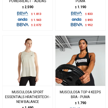
POWERREACT - ADIDAS
PUMA
2.590
1.190
$
$
1.813
833
$
$
1.943
893
$
$
2.072
952
$
$
MUSCULOSA SPORT
MUSCULOSA TOP 4 KEEPS
ESSENTIALS HRATHERTECH -
BRA - PUMA
NEW BALANCE
1.790
$
1.490