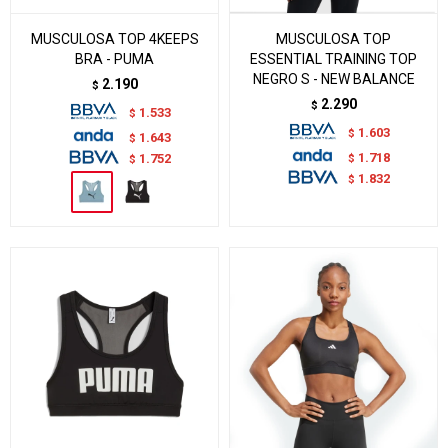
MUSCULOSA TOP 4KEEPS
MUSCULOSA TOP
BRA - PUMA
ESSENTIAL TRAINING TOP
NEGRO S - NEW BALANCE
2.190
$
2.290
$
1.533
$
1.603
$
1.643
$
1.718
$
1.752
$
1.832
$