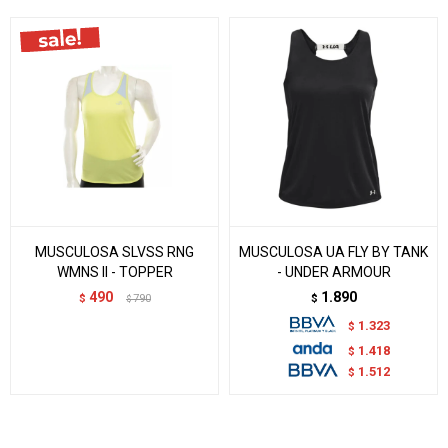
MUSCULOSA SLVSS RNG
MUSCULOSA UA FLY BY TANK
WMNS II - TOPPER
- UNDER ARMOUR
490
1.890
$
790
$
$
1.323
$
1.418
$
1.512
$