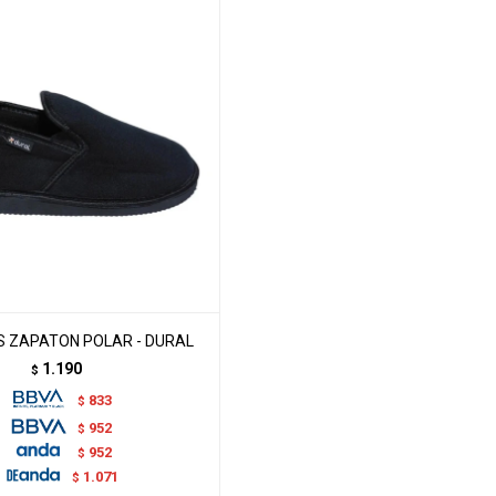
 ZAPATON POLAR - DURAL
1.190
$
833
$
952
$
952
$
1.071
$