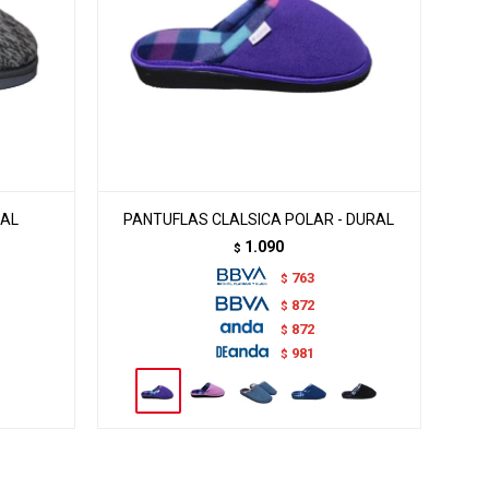
RAL
PANTUFLAS CLALSICA POLAR - DURAL
1.090
$
763
$
872
$
872
$
981
$