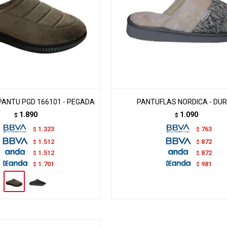
ANTU PGD 166101 - PEGADA
PANTUFLAS NORDICA - DU
1.890
1.090
$
$
1.323
763
$
$
1.512
872
$
$
1.512
872
$
$
1.701
981
$
$