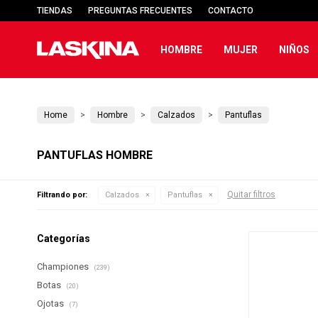
TIENDAS
PREGUNTAS FRECUENTES
CONTACTO
HOMBRE
MUJER
NIÑOS
Home
Hombre
Calzados
Pantuflas
PANTUFLAS HOMBRE
Quitar filtros
Filtrando por:
Calzados
Pantuflas
Categorías
Championes
(239)
Botas
(20)
Ojotas
(7)