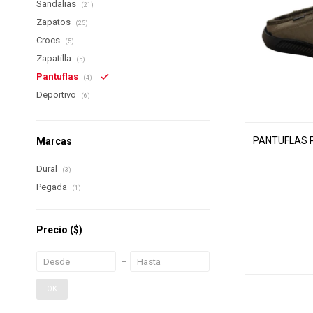
Sandalias
(21)
Zapatos
(25)
Crocs
(5)
Zapatilla
(5)
Pantuflas
(4)
Deportivo
(6)
PANTUFLAS P
Marcas
Dural
(3)
Pegada
(1)
Precio
($)
OK