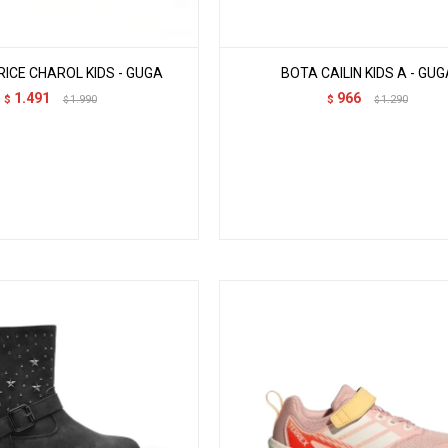
ICE CHAROL KIDS - GUGA
BOTA CAILIN KIDS A - GUG
1.491
966
$
1.990
$
1.290
$
$