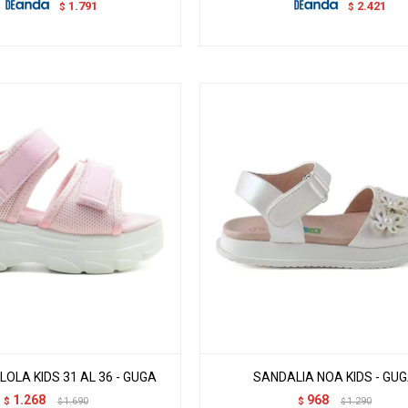
1.791
2.421
$
$
LOLA KIDS 31 AL 36 - GUGA
SANDALIA NOA KIDS - GU
1.268
968
$
1.690
$
1.290
$
$