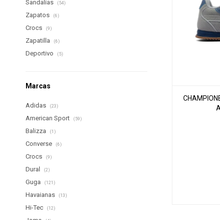
Sandalias
(54)
Zapatos
(6)
Crocs
(9)
Zapatilla
(6)
Deportivo
(5)
Marcas
CHAMPIONES
Adidas
(23)
American Sport
(59)
Balizza
(1)
Converse
(6)
Crocs
(9)
Dural
(2)
Guga
(121)
Havaianas
(13)
Hi-Tec
(12)