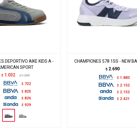
 DEPORTIVO AIKE KIDS A -
CHAMPIONES 578 1SS - NEW B
AMERICAN SPORT
2.690
$
1.032
$
1.290
$
1.883
$
722
$
2.152
$
825
$
2.152
$
826
$
2.421
$
929
$