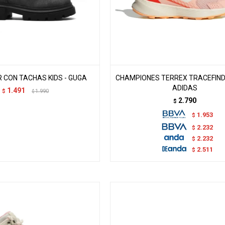
 CON TACHAS KIDS - GUGA
CHAMPIONES TERREX TRACEFINDE
ADIDAS
1.491
$
1.990
$
2.790
$
1.953
$
2.232
$
2.232
$
2.511
$