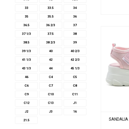
33
33.5
34
35
35.5
36
36.5
36 2/3
37
37 1/3
37.5
38
38.5
38 2/3
39
39 1/3
40
40 2/3
41 1/3
42
42 2/3
43 1/3
44
45 1/3
46
C4
C5
C6
C7
C8
C9
C10
C11
C12
C13
J1
J2
J3
16
SANDALIA 
21.5