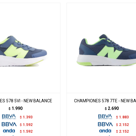
S 578 5VI - NEW BALANCE
CHAMPIONES 578 7TE - NEW B
1.990
2.690
$
$
1.393
1.883
$
$
1.592
2.152
$
$
1.592
2.152
$
$