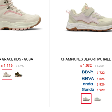
 GRACE KIDS - GUGA
CHAMPIONES DEPORTIVO IRIEL 
1.116
1.032
$
1.490
$
1.290
$
$
722
$
825
$
826
$
929
$