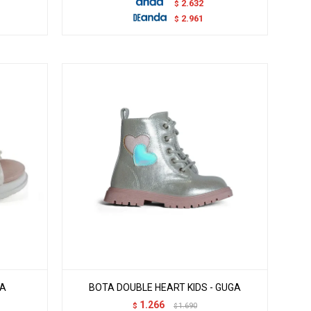
2.632
$
2.961
$
GA
BOTA DOUBLE HEART KIDS - GUGA
1.266
$
1.690
$