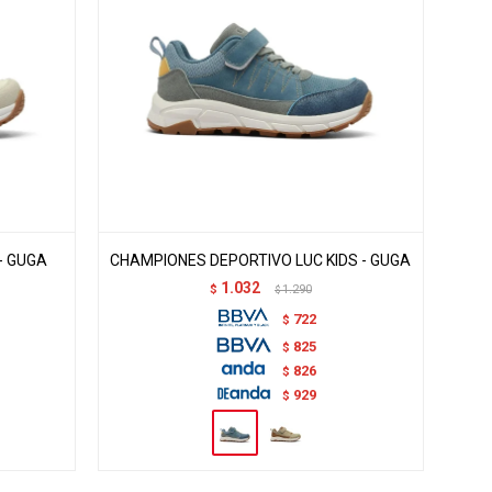
- GUGA
CHAMPIONES DEPORTIVO LUC KIDS - GUGA
1.032
$
1.290
$
722
$
825
$
826
$
929
$