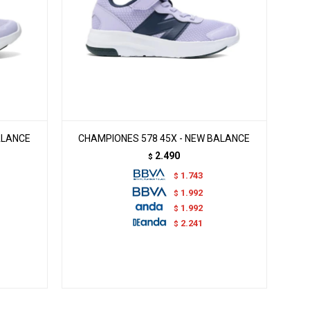
ALANCE
CHAMPIONES 578 45X - NEW BALANCE
2.490
$
1.743
$
1.992
$
1.992
$
2.241
$