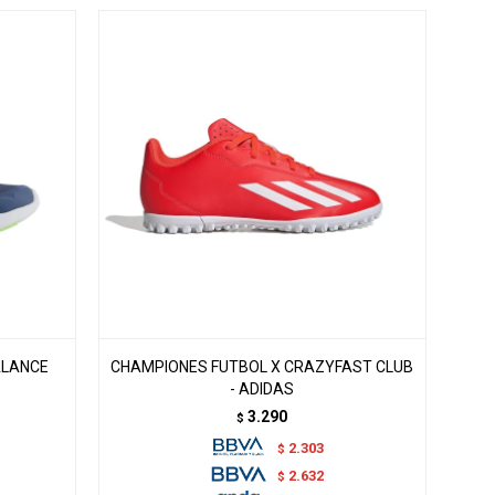
ALANCE
CHAMPIONES FUTBOL X CRAZYFAST CLUB
- ADIDAS
3.290
$
2.303
$
2.632
$