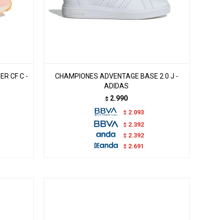
R CF C -
CHAMPIONES ADVENTAGE BASE 2.0 J -
ADIDAS
2.990
$
2.093
$
2.392
$
2.392
$
2.691
$