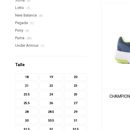
Joma
(4)
Lotto
(7)
New Balance
(4)
Pegada
(1)
Pony
(4)
Puma
(20)
Under Armour
(1)
Talle
18
19
20
21
22
23
23.5
24
25
CHAMPIONE
25.5
26
27
28
28.5
29
30
30.5
31
31.5
32
32.5