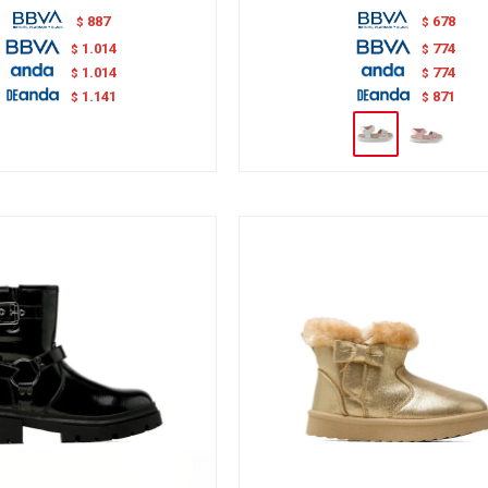
887
678
$
$
1.014
774
$
$
1.014
774
$
$
1.141
871
$
$