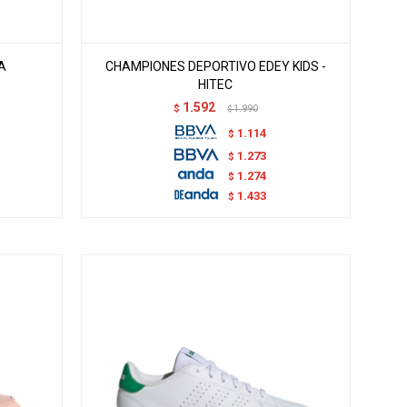
A
CHAMPIONES DEPORTIVO EDEY KIDS -
HITEC
1.592
$
1.990
$
1.114
$
1.273
$
1.274
$
1.433
$