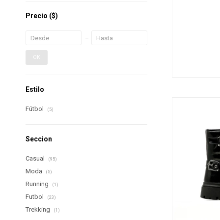
Precio
($)
OK
Estilo
Fútbol
(5)
Seccion
Casual
(95)
Moda
(5)
Running
(1)
Futbol
(23)
Trekking
(1)