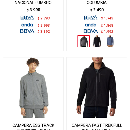
NACIONAL - UMBRO
COLUMBIA
3.990
2.490
$
$
2.793
1.743
$
$
2.993
1.868
$
$
3.192
1.992
$
$
CAMPERA ESS TRACK
CAMPERA FAST TREK FULL