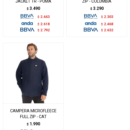
JACKET TR - PUMA
ZIP - COLUMBIA
3.490
3.290
$
$
2.443
2.303
$
$
2.618
2.468
$
$
2.792
2.632
$
$
CAMPERA MICROFLEECE
FULL ZIP - CAT
1.990
$