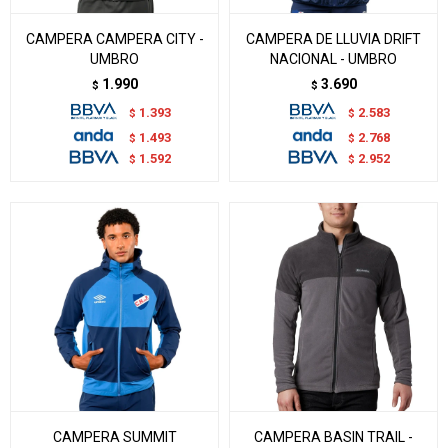
CAMPERA CAMPERA CITY -
CAMPERA DE LLUVIA DRIFT
UMBRO
NACIONAL - UMBRO
1.990
3.690
$
$
1.393
2.583
$
$
1.493
2.768
$
$
1.592
2.952
$
$
CAMPERA SUMMIT
CAMPERA BASIN TRAIL -