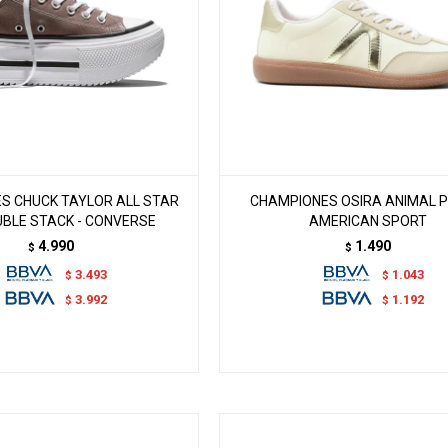
S CHUCK TAYLOR ALL STAR
CHAMPIONES OSIRA ANIMAL PR
UBLE STACK - CONVERSE
AMERICAN SPORT
4.990
1.490
$
$
3.493
1.043
$
$
3.992
1.192
$
$