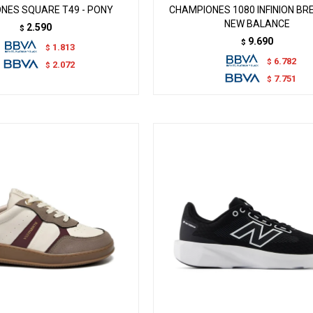
NES SQUARE T49 - PONY
CHAMPIONES 1080 INFINION BR
NEW BALANCE
2.590
$
9.690
$
1.813
$
6.782
$
2.072
$
7.751
$