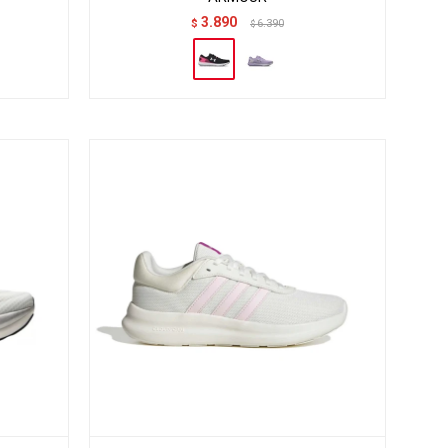
3.890
$
6.390
$