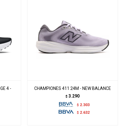
E 4 -
CHAMPIONES 411 24M - NEW BALANCE
3.290
$
2.303
$
2.632
$