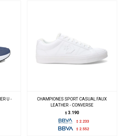
R U -
CHAMPIONES SPORT CASUAL FAUX
LEATHER - CONVERSE
3.190
$
2.233
$
2.552
$