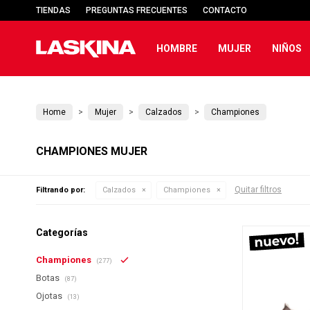
TIENDAS
PREGUNTAS FRECUENTES
CONTACTO
HOMBRE
MUJER
NIÑOS
Home
Mujer
Calzados
Championes
CHAMPIONES MUJER
Quitar filtros
Filtrando por:
Calzados
Championes
Categorías
Championes
(277)
Botas
(87)
Ojotas
(13)