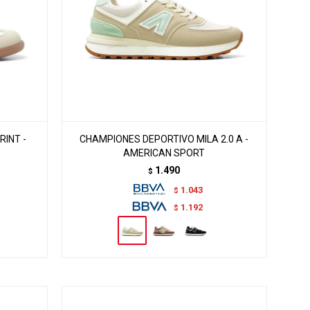
INT -
CHAMPIONES DEPORTIVO MILA 2.0 A -
AMERICAN SPORT
1.490
$
1.043
$
1.192
$