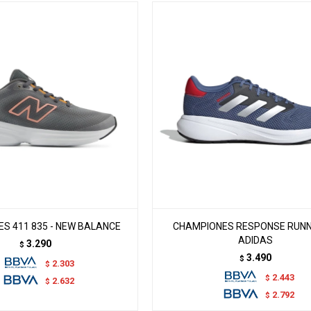
S 411 835 - NEW BALANCE
CHAMPIONES RESPONSE RUNNE
ADIDAS
3.290
$
3.490
$
2.303
$
2.443
$
2.632
$
2.792
$