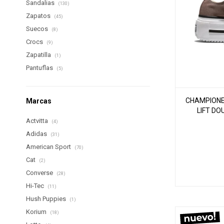
Sandalias
(130)
Zapatos
(45)
Suecos
(8)
Crocs
(9)
Zapatilla
(1)
Pantuflas
(5)
CHAMPIONE
Marcas
LIFT DO
Actvitta
(4)
Adidas
(31)
American Sport
(70)
Cat
(2)
Converse
(28)
Hi-Tec
(11)
Hush Puppies
(1)
Korium
(18)