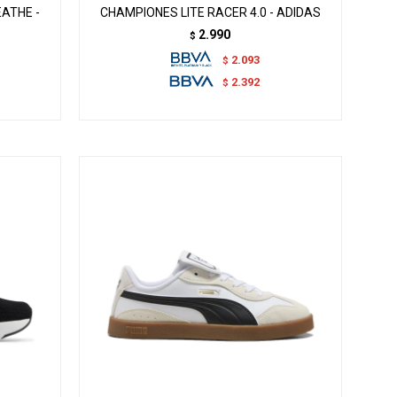
EATHE -
CHAMPIONES LITE RACER 4.0 - ADIDAS
2.990
$
2.093
$
2.392
$