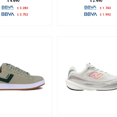
4.690
2.490
$
$
3.283
1.743
$
$
3.752
1.992
$
$