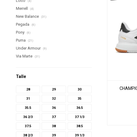
Lotto
(4)
Merrell
(4)
New Balance
(31)
Pegada
(6)
Pony
(6)
Puma
(21)
Under Armour
(9)
Via Marte
(31)
Talle
CHAMPIO
28
29
30
31
32
35
35.5
36
36.5
36 2/3
37
37 1/3
37.5
38
38.5
38 2/3
39
39 1/3