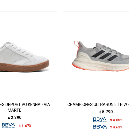
S DEPORTIVO KENNA - VIA
CHAMPIONES ULTRARUN 5 TR W 
MARTE
5.790
$
2.390
$
4.052
$
1.673
$
4.631
$