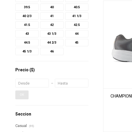
39.5
40
40.5
40 2/3
41
41 1/3
41.5
42
42.5
43
43 1/3
44
44.5
44 2/3
45
45 1/3
46
Precio
($)
OK
CHAMPIONE
Seccion
Casual
(95)