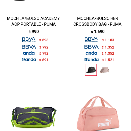
MOCHILA/BOLSO ACADEMY
MOCHILA/BOLSO HER
AOP PORTABLE - PUMA
CROSSBODY BAG - PUMA
990
1.690
$
$
693
1.183
$
$
792
1.352
$
$
792
1.352
$
$
891
1.521
$
$