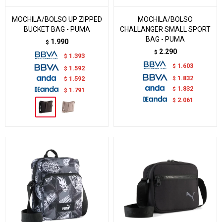
MOCHILA/BOLSO UP ZIPPED
MOCHILA/BOLSO
BUCKET BAG - PUMA
CHALLANGER SMALL SPORT
BAG - PUMA
1.990
$
2.290
$
1.393
$
1.603
$
1.592
$
1.832
$
1.592
$
1.832
$
1.791
$
2.061
$