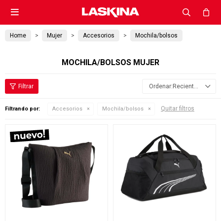

Home
Mujer
Accesorios
Mochila/bolsos
MOCHILA/BOLSOS MUJER
Recientes
Quitar filtros
Filtrando por:
Accesorios
Mochila/bolsos