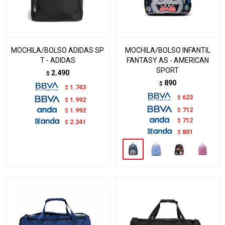
MOCHILA/BOLSO ADIDAS SP
MOCHILA/BOLSO INFANTIL
T - ADIDAS
FANTASY AS - AMERICAN
SPORT
2.490
$
890
$
1.743
$
623
$
1.992
$
712
$
1.992
$
712
$
2.241
$
801
$