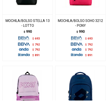
MOCHILA/BOLSO STELLA 13
MOCHILA/BOLSO SOHO 3212
- LOTTO
- PONY
990
990
$
$
693
693
$
$
792
792
$
$
792
792
$
$
891
891
$
$