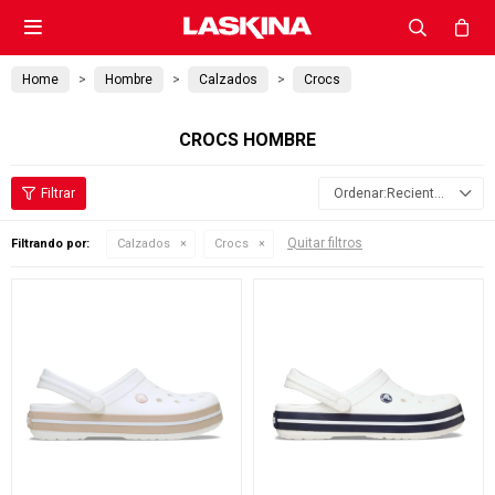

Home
Hombre
Calzados
Crocs
CROCS HOMBRE
Recientes
Quitar filtros
Filtrando por:
Calzados
Crocs