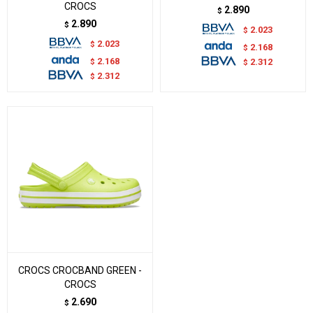
CROCS
2.890
$
2.890
$
2.023
$
2.023
$
2.168
$
2.168
$
2.312
$
2.312
$
CROCS CROCBAND GREEN -
CROCS
2.690
$