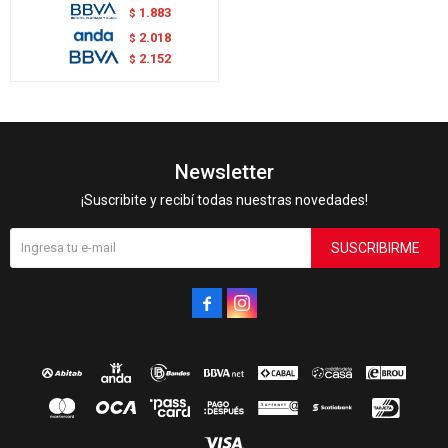
1.883
$
2.018
$
2.152
$
Newsletter
¡Suscribite y recibí todas nuestras novedades!
SUSCRIBIRME

