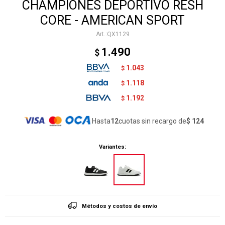
CHAMPIONES DEPORTIVO RESH
CORE - AMERICAN SPORT
QX1129
1.490
$
1.043
$
1.118
$
1.192
$
Hasta
12
cuotas sin recargo de
$ 124
Variantes:
Métodos y costos de envío