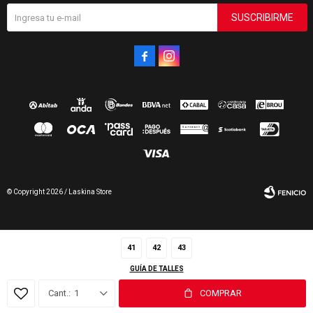
SUSCRIBIRME


© Copyright 2026 / Laskina Store
41
42
43
GUÍA DE TALLES
Fenicio
1
COMPRAR