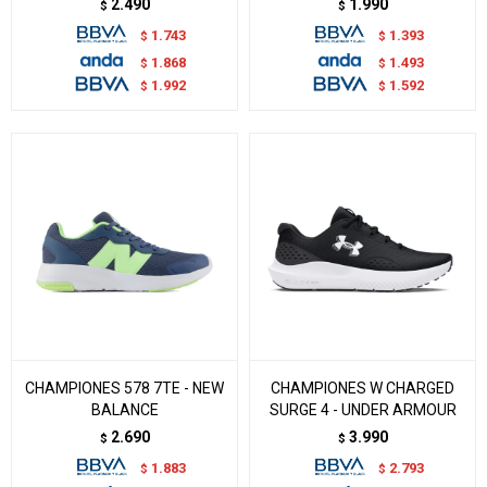
2.490
1.990
$
$
1.743
1.393
$
$
1.868
1.493
$
$
1.992
1.592
$
$
CHAMPIONES 578 7TE - NEW
CHAMPIONES W CHARGED
BALANCE
SURGE 4 - UNDER ARMOUR
2.690
3.990
$
$
1.883
2.793
$
$