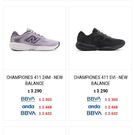
CHAMPIONES 411 24M - NEW
CHAMPIONES 411 5VI - NEW
BALANCE
BALANCE
3.290
3.290
$
$
2.303
2.303
$
$
2.468
2.468
$
$
2.632
2.632
$
$