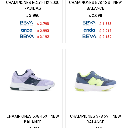
CHAMPIONES ECLYPTIX 2000
CHAMPIONES 578 1SS - NEW
- ADIDAS
BALANCE
3.990
2.690
$
$
2.793
1.883
$
$
2.993
2.018
$
$
3.192
2.152
$
$
CHAMPIONES 578 45X - NEW
CHAMPIONES 578 5VI - NEW
BALANCE
BALANCE