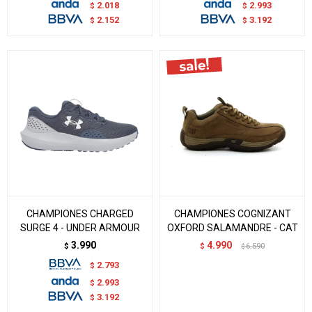
2.018
2.993
$
$
2.152
3.192
$
$
CHAMPIONES CHARGED
CHAMPIONES COGNIZANT
SURGE 4 - UNDER ARMOUR
OXFORD SALAMANDRE - CAT
3.990
4.990
$
$
6.590
$
2.793
$
2.993
$
3.192
$