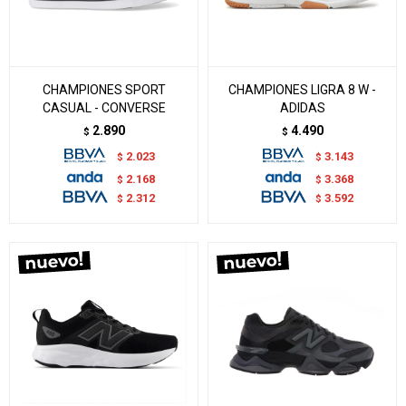
CHAMPIONES SPORT
CHAMPIONES LIGRA 8 W -
CASUAL - CONVERSE
ADIDAS
2.890
4.490
$
$
2.023
3.143
$
$
2.168
3.368
$
$
2.312
3.592
$
$