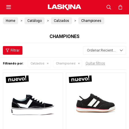

Home
Catálogo
Calzados
Championes
CHAMPIONES
Recientes
Quitar filtros
Filtrando por:
Calzados
Championes