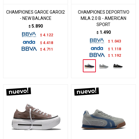
CHAMPIONES GAROE GAROI2
CHAMPIONES DEPORTIVO
- NEW BALANCE
MILA 2.0 B - AMERICAN
SPORT
5.890
$
1.490
$
4.122
$
1.043
$
4.418
$
1.118
$
4.711
$
1.192
$