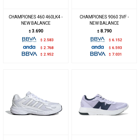
CHAMPIONES 460 460LK4 -
CHAMPIONES 9060 3VF -
NEW BALANCE
NEW BALANCE
3.690
8.790
$
$
2.583
6.152
$
$
2.768
6.593
$
$
2.952
7.031
$
$