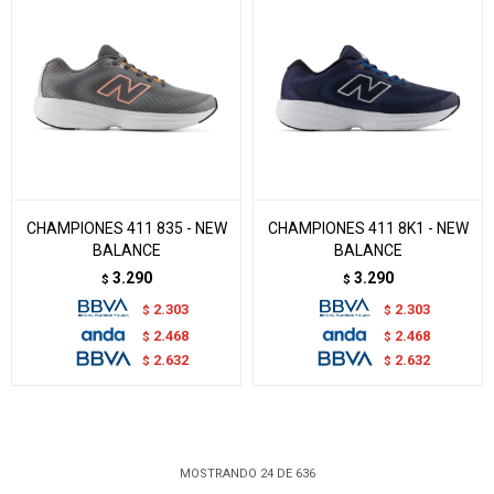
CHAMPIONES 411 835 - NEW
CHAMPIONES 411 8K1 - NEW
BALANCE
BALANCE
3.290
3.290
$
$
2.303
2.303
$
$
2.468
2.468
$
$
2.632
2.632
$
$
MOSTRANDO
24
DE
636