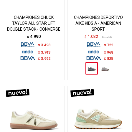
CHAMPIONES CHUCK
CHAMPIONES DEPORTIVO
TAYLOR ALL STAR LIFT
AIKE KIDS A - AMERICAN
DOUBLE STACK - CONVERSE
SPORT
4.990
1.032
$
$
1.290
$
3.493
722
$
$
3.743
968
$
$
3.992
825
$
$