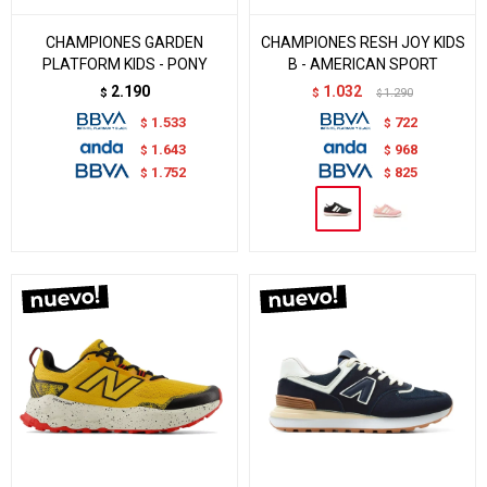
CHAMPIONES GARDEN
CHAMPIONES RESH JOY KIDS
PLATFORM KIDS - PONY
B - AMERICAN SPORT
2.190
1.032
$
$
1.290
$
1.533
722
$
$
1.643
968
$
$
1.752
825
$
$