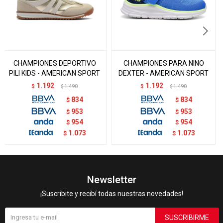
CHAMPIONES DEPORTIVO
CHAMPIONES PARA NINO
PILI KIDS - AMERICAN SPORT
DEXTER - AMERICAN SPORT
1.192
1.192
$
1.490
$
1.490
$
$
834
834
$
$
953
953
$
$
954
954
$
$
1.073
1.073
$
$
Newsletter
¡Suscribite y recibí todas nuestras novedades!
SUSCRIBIRME