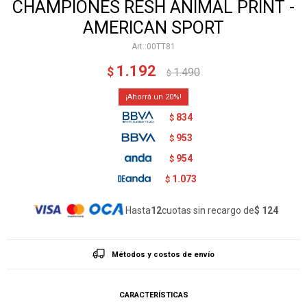
CHAMPIONES RESH ANIMAL PRINT -
AMERICAN SPORT
00TT81
1.192
$
1.490
$
20
834
$
953
$
954
$
1.073
$
Hasta
12
cuotas sin recargo de
$ 124
Métodos y costos de envío
CARACTERÍSTICAS