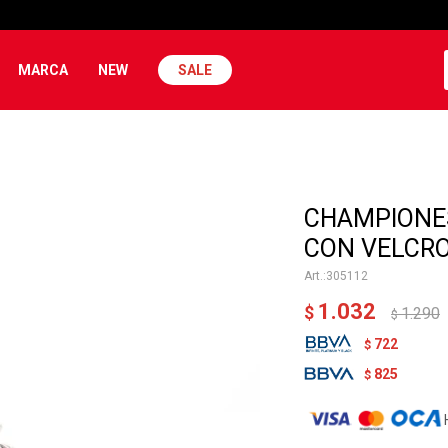
MARCA
NEW
SALE
CHAMPIONES
CON VELCRO
305112
1.032
$
1.290
$
722
$
825
$