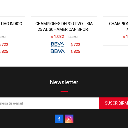
IVO INDIGO
CHAMPIONES DEPORTIVO LIBIA
CHAMPION
25 AL 30 - AMERICAN SPORT
1.032
1
.290
$
1.290
$
$
722
722
$
$
825
825
$
$
Newsletter
SUSCRIBIRM

