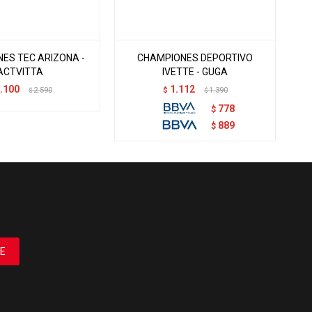
ES TEC ARIZONA -
CHAMPIONES DEPORTIVO
ACTVITTA
IVETTE - GUGA
.100
1.112
2.590
$
1.390
$
$
778
$
889
$
E