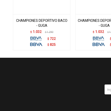
CHAMPIONES DEPORTIVO BACO
CHAMPIONES DEPORT
- GUGA
- GUGA
1.032
1.032
$
1.290
$
1
$
$
722
$
825
$