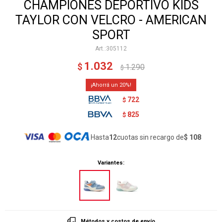
CHAMPIONES DEPORTIVO KIDS
TAYLOR CON VELCRO - AMERICAN
SPORT
305112
1.032
$
1.290
$
20
722
$
825
$
Hasta
12
cuotas sin recargo de
$ 108
Variantes:
Métodos y costos de envío