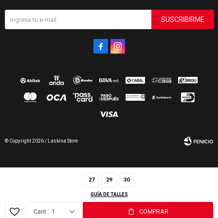
SUSCRIBIRME


© Copyright 2026 / Laskina Store
27
29
30
GUÍA DE TALLES
Fenicio
1
COMPRAR