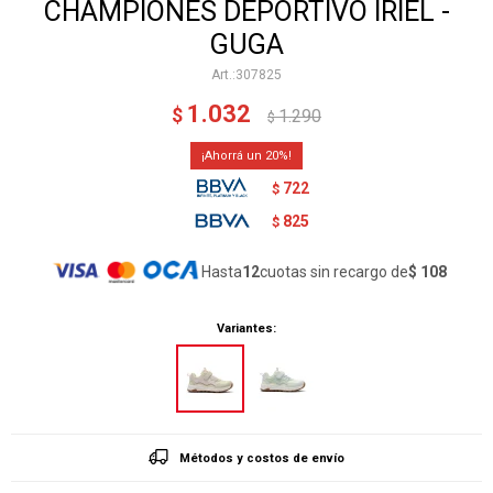
CHAMPIONES DEPORTIVO IRIEL -
GUGA
307825
1.032
$
1.290
$
20
722
$
825
$
Hasta
12
cuotas sin recargo de
$ 108
Variantes:
Métodos y costos de envío