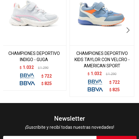
CHAMPIONES DEPORTIVO
CHAMPIONES DEPORTIVO
INDIGO - GUGA
KIDS TAYLOR CON VELCRO -
AMERICAN SPORT
1.032
$
1.290
$
1.032
$
1.290
$
722
$
722
$
825
$
825
$
Newsletter
¡Suscribite y recibí todas nuestras novedades!