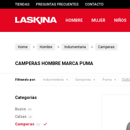
TIENDAS
PREGUNTAS FRECUENTES
CONTACTO
HOMBRE
MUJER
NIÑOS
Home
Hombre
Indumentaria
Camperas
CAMPERAS HOMBRE MARCA PUMA
Quita
Filtrando por:
Indumentaria
Camperas
Puma
Categorías
Buzos
(4)
Calzas
(3)
Camperas
(1)