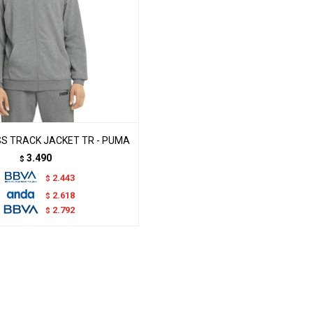
S TRACK JACKET TR - PUMA
3.490
$
2.443
$
2.618
$
2.792
$