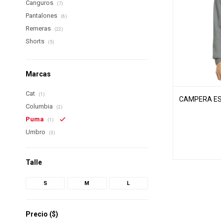
Canguros
(7)
Pantalones
(6)
Remeras
(22)
Shorts
(5)
Marcas
Cat
(1)
CAMPERA ES
Columbia
(2)
Puma
(1)
Umbro
(3)
Talle
S
M
L
Precio
($)