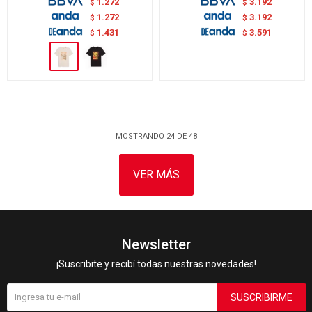
1.272
3.192
$
$
1.272
3.192
$
$
1.431
3.591
$
$
MOSTRANDO
24
DE
48
VER MÁS
Newsletter
¡Suscribite y recibí todas nuestras novedades!
SUSCRIBIRME