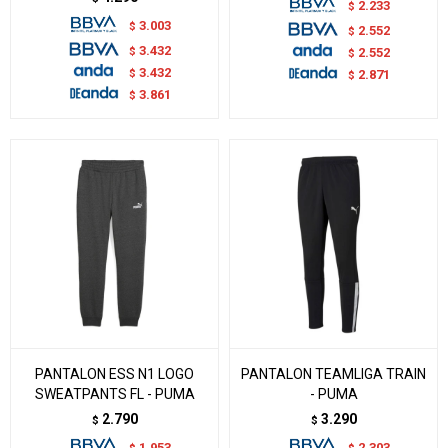
2.233
$
3.003
$
2.552
$
3.432
$
2.552
$
3.432
$
2.871
$
3.861
$
PANTALON ESS N1 LOGO
PANTALON TEAMLIGA TRAIN
SWEATPANTS FL - PUMA
- PUMA
2.790
3.290
$
$
1.953
2.303