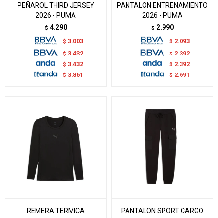
PEÑAROL THIRD JERSEY
PANTALON ENTRENAMIENTO
2026 - PUMA
2026 - PUMA
4.290
2.990
$
$
3.003
2.093
$
$
3.432
2.392
$
$
3.432
2.392
$
$
3.861
2.691
$
$
REMERA TERMICA
PANTALON SPORT CARGO