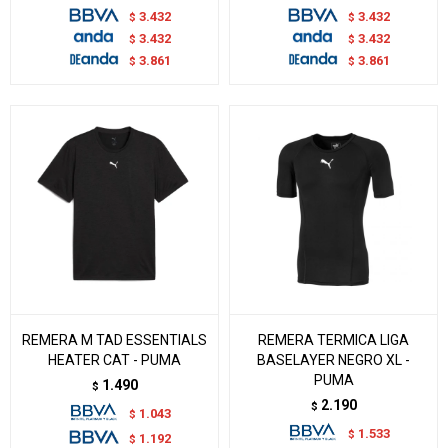
3.432
3.432
$
$
3.432
3.432
$
$
3.861
3.861
$
$
REMERA M TAD ESSENTIALS
REMERA TERMICA LIGA
HEATER CAT - PUMA
BASELAYER NEGRO XL -
PUMA
1.490
$
2.190
$
1.043
$
1.533
$
1.192
$