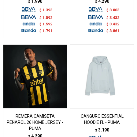
1.990
4.290
$
$
1.393
3.003
$
$
1.592
3.432
$
$
1.592
3.432
$
$
1.791
3.861
$
$
REMERA CAMISETA
CANGURO ESSENTIAL
PEÑAROL 26 HOME JERSEY -
HOODIE FL - PUMA
PUMA
3.190
$
4.290
$