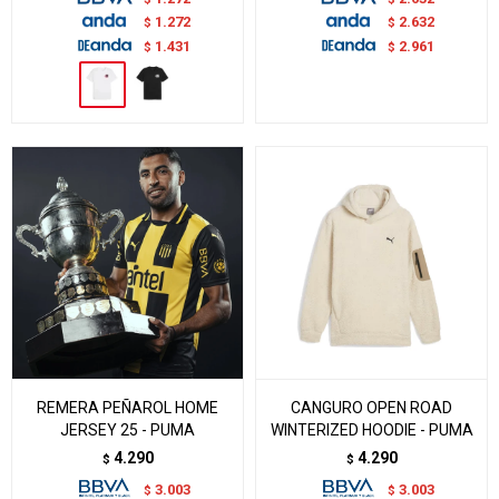
1.272
2.632
$
$
1.431
2.961
$
$
REMERA PEÑAROL HOME
CANGURO OPEN ROAD
JERSEY 25 - PUMA
WINTERIZED HOODIE - PUMA
4.290
4.290
$
$
3.003
3.003
$
$