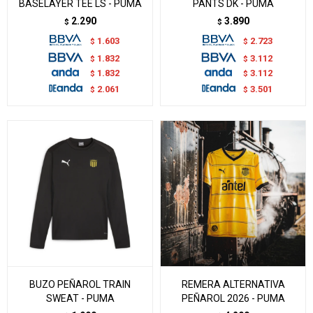
BASELAYER TEE LS - PUMA
PANTS DK - PUMA
2.290
3.890
$
$
1.603
2.723
$
$
1.832
3.112
$
$
1.832
3.112
$
$
2.061
3.501
$
$
BUZO PEÑAROL TRAIN
REMERA ALTERNATIVA
SWEAT - PUMA
PEÑAROL 2026 - PUMA