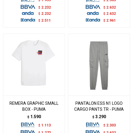
$
$
2.232
2.632
$
$
2.232
2.632
$
$
2.511
2.961
$
$
REMERA GRAPHIC SMALL
PANTALON ESS N1 LOGO
BOX - PUMA
CARGO PANTS TR - PUMA
1.590
3.290
$
$
1.113
2.303
$
$
1.272
2.632
$
$