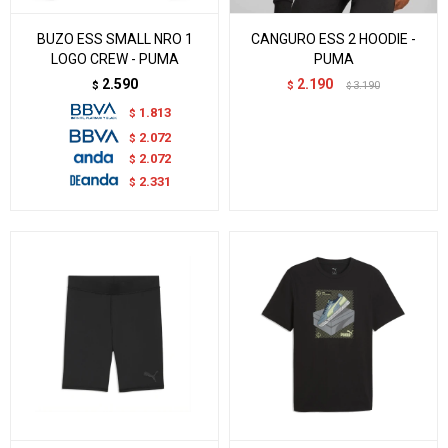
BUZO ESS SMALL NRO 1
CANGURO ESS 2 HOODIE -
LOGO CREW - PUMA
PUMA
2.590
2.190
$
$
3.190
$
1.813
$
2.072
$
2.072
$
2.331
$