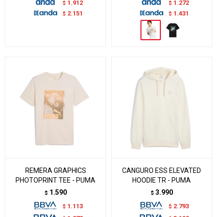
1.912
1.272
$
$
2.151
1.431
$
$
REMERA GRAPHICS
CANGURO ESS ELEVATED
PHOTOPRINT TEE - PUMA
HOODIE TR - PUMA
1.590
3.990
$
$
1.113
2.793
$
$