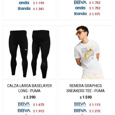
1.752
$
1.192
$
1.752
$
1.341
$
1.971
$
CALZA LARGA BASELAYER
REMERA GRAPHICS
LONG - PUMA
SNEAKERS TEE - PUMA
2.390
1.590
$
$
1.673
1.113
$
$
1.912
1.272
$
$