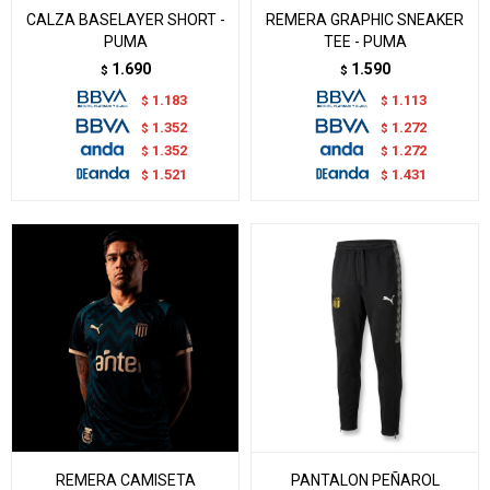
CALZA BASELAYER SHORT -
REMERA GRAPHIC SNEAKER
PUMA
TEE - PUMA
1.690
1.590
$
$
1.183
1.113
$
$
1.352
1.272
$
$
1.352
1.272
$
$
1.521
1.431
$
$
REMERA CAMISETA
PANTALON PEÑAROL