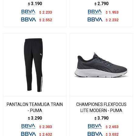
3.190
2.790
$
$
2.233
1.953
$
$
2.552
2.232
$
$
PANTALON TEAMLIGA TRAIN
CHAMPIONES FLEXFOCUS
- PUMA
LITE MODERN - PUMA
3.290
3.790
$
$
2.303
2.653
$
$
2.632
3.032
$
$