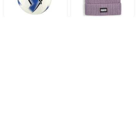
PELOTA PRESTIGE BALL -
GORRO LANA RIBBED
PUMA
CLASSIC CUFF - PUMA
1.390
990
$
$
973
693
$
$
1.112
792
$
$