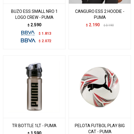
BUZO ESS SMALL NRO 1
CANGURO ESS 2 HOODIE -
LOGO CREW - PUMA
PUMA
2.590
2.190
$
$
3.190
$
1.813
$
2.072
$
TR BOTTLE 1LT - PUMA
PELOTA FUTBOL PLAY BIG
CAT - PUMA
1.590
$