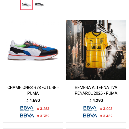
CHAMPIONES R78 FUTURE -
REMERA ALTERNATIVA
PUMA
PEÑAROL 2026 - PUMA
4.690
4.290
$
$
3.283
3.003
$
$
3.752
3.432
$
$