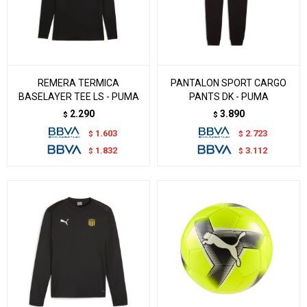
REMERA TERMICA
PANTALON SPORT CARGO
BASELAYER TEE LS - PUMA
PANTS DK - PUMA
2.290
3.890
$
$
1.603
2.723
$
$
1.832
3.112
$
$