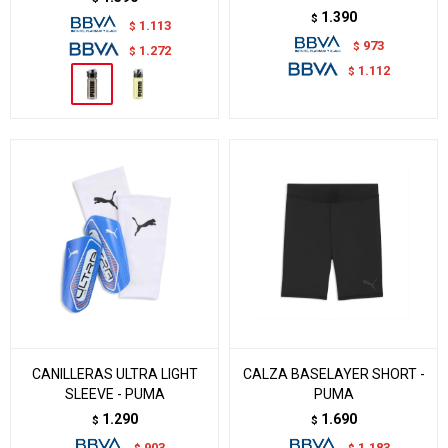
1.390
$
1.113
$
973
$
1.272
$
1.112
$
CANILLERAS ULTRA LIGHT
CALZA BASELAYER SHORT -
SLEEVE - PUMA
PUMA
1.290
1.690
$
$
903
1.183
$
$