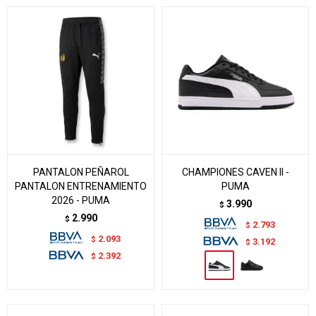
PANTALON PEÑAROL
CHAMPIONES CAVEN II -
PANTALON ENTRENAMIENTO
PUMA
2026 - PUMA
3.990
$
2.990
$
2.793
$
2.093
$
3.192
$
2.392
$