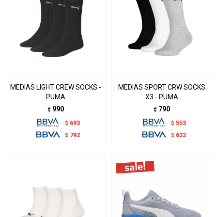
MEDIAS LIGHT CREW SOCKS -
MEDIAS SPORT CRW SOCKS
PUMA
X3 - PUMA
990
790
$
$
693
553
$
$
792
632
$
$