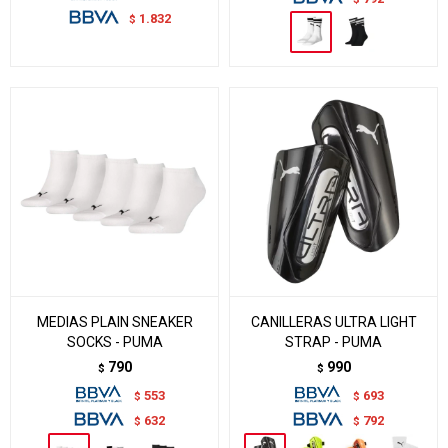
1.832
$
MEDIAS PLAIN SNEAKER
CANILLERAS ULTRA LIGHT
SOCKS - PUMA
STRAP - PUMA
790
990
$
$
553
693
$
$
632
792
$
$