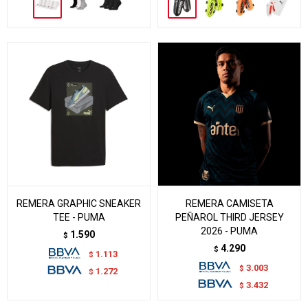
REMERA GRAPHIC SNEAKER
REMERA CAMISETA
TEE - PUMA
PEÑAROL THIRD JERSEY
2026 - PUMA
1.590
$
4.290
$
1.113
$
3.003
$
1.272
$
3.432
$