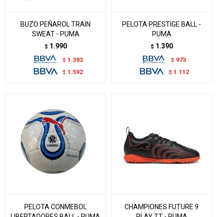
BUZO PEÑAROL TRAIN
PELOTA PRESTIGE BALL -
SWEAT - PUMA
PUMA
1.990
1.390
$
$
1.393
973
$
$
1.592
1.112
$
$
PELOTA CONMEBOL
CHAMPIONES FUTURE 9
LIBERTADORES BALL - PUMA
PLAY TT - PUMA