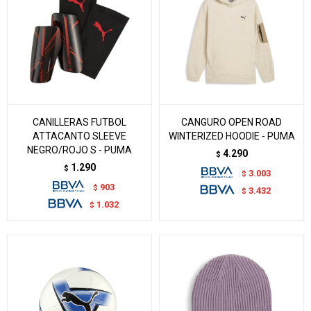
CANILLERAS FUTBOL
CANGURO OPEN ROAD
ATTACANTO SLEEVE
WINTERIZED HOODIE - PUMA
NEGRO/ROJO S - PUMA
4.290
$
1.290
$
3.003
$
903
$
3.432
$
1.032
$