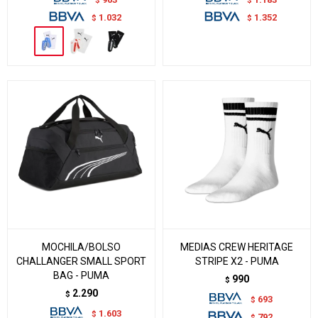
1.032
1.352
$
$
MOCHILA/BOLSO
MEDIAS CREW HERITAGE
CHALLANGER SMALL SPORT
STRIPE X2 - PUMA
BAG - PUMA
990
$
2.290
$
693
$
1.603
$
792
$