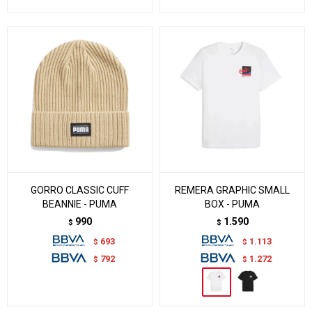
GORRO CLASSIC CUFF
REMERA GRAPHIC SMALL
BEANNIE - PUMA
BOX - PUMA
990
1.590
$
$
693
1.113
$
$
792
1.272
$
$