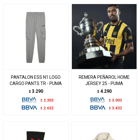
PANTALON ESS N1 LOGO
REMERA PEÑAROL HOME
CARGO PANTS TR - PUMA
JERSEY 25 - PUMA
3.290
4.290
$
$
2.303
3.003
$
$
2.632
3.432
$
$