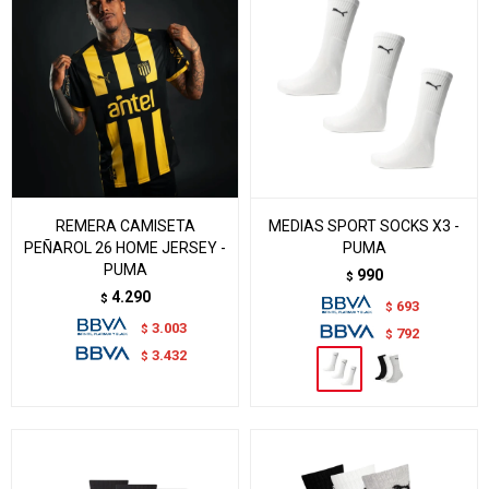
REMERA CAMISETA
MEDIAS SPORT SOCKS X3 -
PEÑAROL 26 HOME JERSEY -
PUMA
PUMA
990
$
4.290
$
693
$
3.003
$
792
$
3.432
$