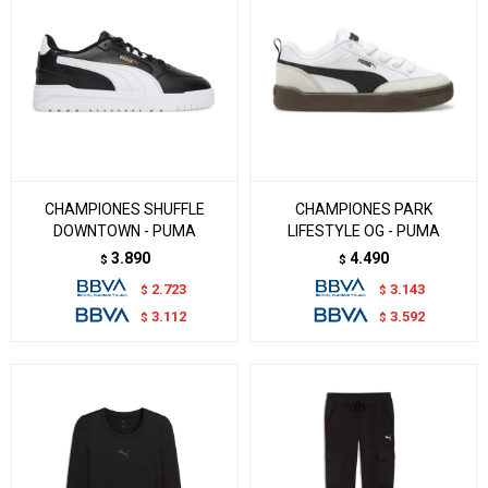
CHAMPIONES SHUFFLE
CHAMPIONES PARK
DOWNTOWN - PUMA
LIFESTYLE OG - PUMA
3.890
4.490
$
$
2.723
3.143
$
$
3.112
3.592
$
$