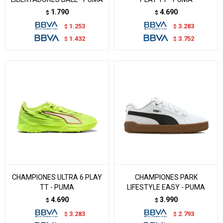
1.790
4.690
$
$
1.253
3.283
$
$
1.432
3.752
$
$
CHAMPIONES ULTRA 6 PLAY
CHAMPIONES PARK
TT - PUMA
LIFESTYLE EASY - PUMA
4.690
3.990
$
$
3.283
2.793
$
$