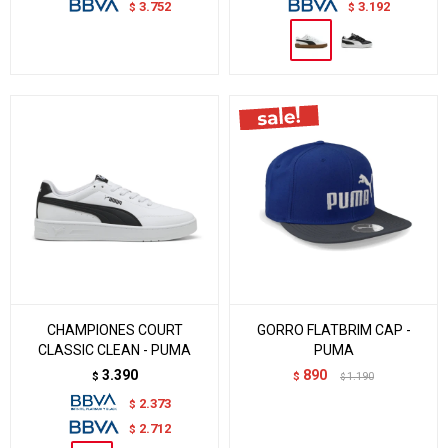
3.752
3.192
$
$
CHAMPIONES COURT
GORRO FLATBRIM CAP -
CLASSIC CLEAN - PUMA
PUMA
3.390
890
$
$
1.190
$
2.373
$
2.712
$