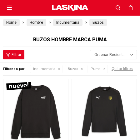

Home
Hombre
Indumentaria
Buzos
BUZOS HOMBRE MARCA PUMA
Recientes
Quitar filtros
Filtrando por:
Indumentaria
Buzos
Puma