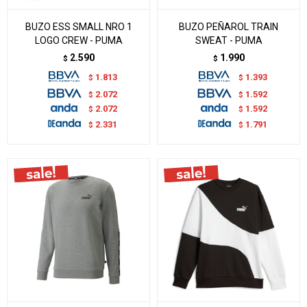
BUZO ESS SMALL NRO 1
BUZO PEÑAROL TRAIN
LOGO CREW - PUMA
SWEAT - PUMA
2.590
1.990
$
$
1.813
1.393
$
$
2.072
1.592
$
$
2.072
1.592
$
$
2.331
1.791
$
$