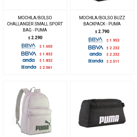
MOCHILA/BOLSO
MOCHILA/BOLSO BUZZ
CHALLANGER SMALL SPORT
BACKPACK - PUMA
BAG - PUMA
2.790
$
2.290
$
1.953
$
1.603
$
2.232
$
1.832
$
2.232
$
1.832
$
2.511
$
2.061
$