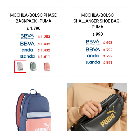
MOCHILA/BOLSO PHASE
MOCHILA/BOLSO
BACKPACK - PUMA
CHALLANGER SHOE BAG -
PUMA
1.790
$
990
$
1.253
$
693
$
1.432
$
792
$
1.432
$
792
$
1.611
$
891
$