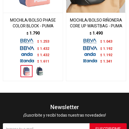
MOCHILA/BOLSO PHASE
MOCHILA/BOLSO RIÑONERA
COLOR BLOCK - PUMA
CORE UP WAISTBAG - PUMA
1.790
1.490
$
$
1.253
1.043
$
$
1.432
1.192
$
$
1.432
1.192
$
$
1.611
1.341
$
$
Newsletter
¡Suscribite y recibí todas nuestras novedades!
SUSCRIBIRME