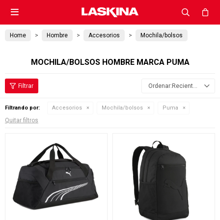

Home
Hombre
Accesorios
Mochila/bolsos
MOCHILA/BOLSOS HOMBRE MARCA PUMA
Recientes
Filtrando por:
Accesorios
Mochila/bolsos
Puma
Quitar filtros