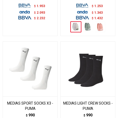
1.953
1.253
$
$
2.093
1.343
$
$
2.232
1.432
$
$
MEDIAS SPORT SOCKS X3 -
MEDIAS LIGHT CREW SOCKS -
PUMA
PUMA
990
990
$
$