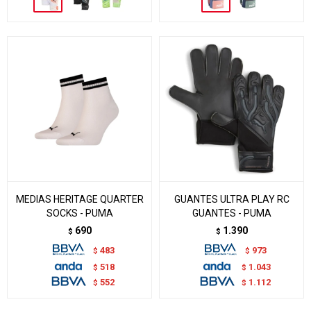
MEDIAS HERITAGE QUARTER
GUANTES ULTRA PLAY RC
SOCKS - PUMA
GUANTES - PUMA
690
1.390
$
$
483
973
$
$
518
1.043
$
$
552
1.112
$
$