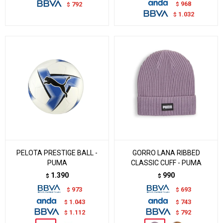
968
$
792
$
1.032
$
PELOTA PRESTIGE BALL -
GORRO LANA RIBBED
PUMA
CLASSIC CUFF - PUMA
1.390
990
$
$
973
693
$
$
1.043
743
$
$
1.112
792
$
$