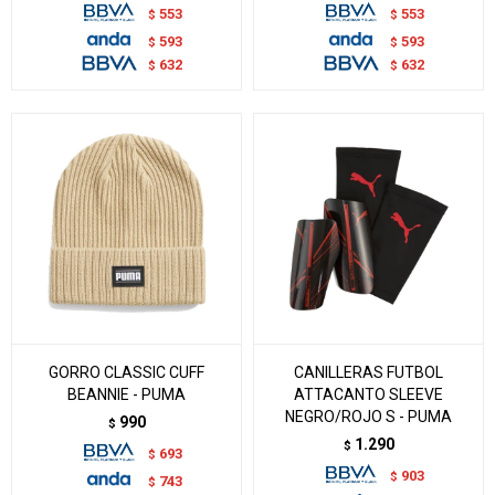
553
553
$
$
593
593
$
$
632
632
$
$
GORRO CLASSIC CUFF
CANILLERAS FUTBOL
BEANNIE - PUMA
ATTACANTO SLEEVE
NEGRO/ROJO S - PUMA
990
$
1.290
$
693
$
903
$
743
$