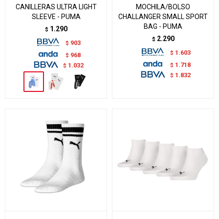
CANILLERAS ULTRA LIGHT
MOCHILA/BOLSO
SLEEVE - PUMA
CHALLANGER SMALL SPORT
BAG - PUMA
1.290
$
2.290
$
903
$
1.603
$
968
$
1.718
$
1.032
$
1.832
$