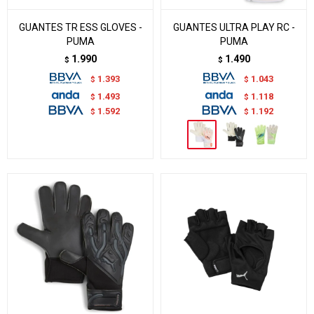
GUANTES TR ESS GLOVES -
GUANTES ULTRA PLAY RC -
PUMA
PUMA
1.990
1.490
$
$
1.393
1.043
$
$
1.493
1.118
$
$
1.592
1.192
$
$