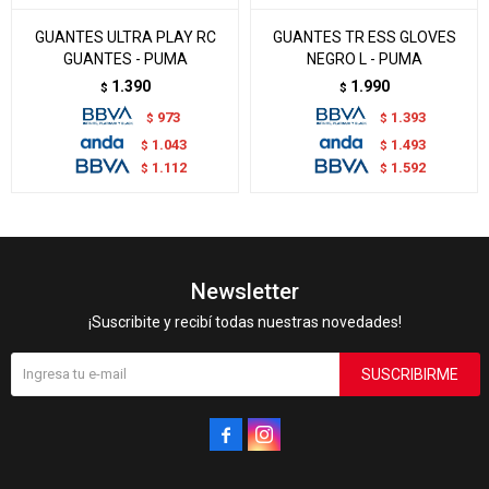
GUANTES ULTRA PLAY RC
GUANTES TR ESS GLOVES
GUANTES - PUMA
NEGRO L - PUMA
1.390
1.990
$
$
973
1.393
$
$
1.043
1.493
$
$
1.112
1.592
$
$
Newsletter
¡Suscribite y recibí todas nuestras novedades!
SUSCRIBIRME

