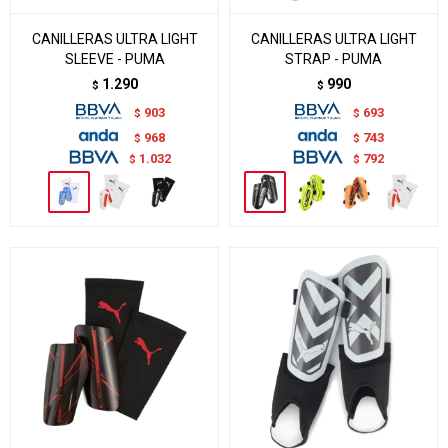
CANILLERAS ULTRA LIGHT
CANILLERAS ULTRA LIGHT
SLEEVE - PUMA
STRAP - PUMA
1.290
990
$
$
903
693
$
$
968
743
$
$
1.032
792
$
$