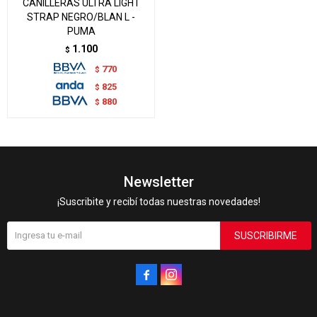
CANILLERAS ULTRA LIGHT
STRAP NEGRO/BLAN L -
PUMA
1.100
$
770
$
825
$
880
$
Newsletter
¡Suscribite y recibí todas nuestras novedades!
SUSCRIBIRME

