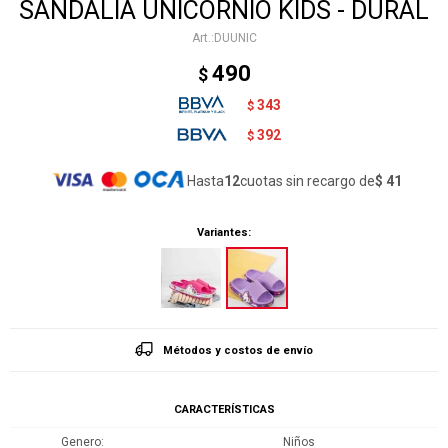
SANDALIA UNICORNIO KIDS - DURAL
DUUNIC
490
$
343
$
392
$
Hasta
12
cuotas sin recargo de
$ 41
Variantes:
Métodos y costos de envío
CARACTERÍSTICAS
Genero
Niños