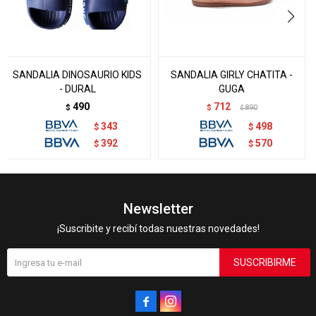
SANDALIA DINOSAURIO KIDS
SANDALIA GIRLY CHATITA -
- DURAL
GUGA
490
712
$
$
890
$
343
498
$
$
392
570
$
$
Newsletter
¡Suscribite y recibí todas nuestras novedades!
SUSCRIBIRME

