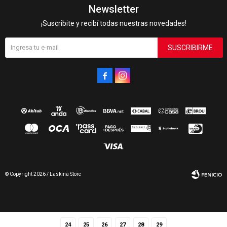
Newsletter
¡Suscribite y recibí todas nuestras novedades!
SUSCRIBIRME


© Copyright 2026 / Laskina Store
24
25
26
27
28
29