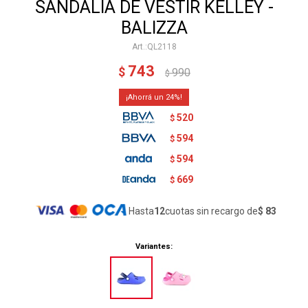
SANDALIA DE VESTIR KELLEY -
BALIZZA
QL2118
743
$
990
$
24
520
$
594
$
594
$
669
$
Hasta
12
cuotas sin recargo de
$ 83
Variantes: