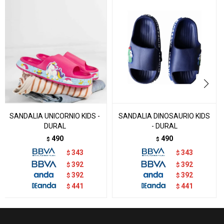
SANDALIA UNICORNIO KIDS -
SANDALIA DINOSAURIO KIDS
DURAL
- DURAL
490
490
$
$
343
343
$
$
392
392
$
$
392
392
$
$
441
441
$
$