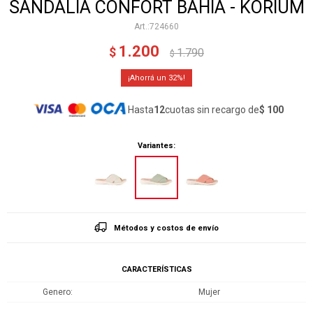
SANDALIA CONFORT BAHIA - KORIUM
724660
1.200
$
1.790
$
32
Hasta
12
cuotas sin recargo de
$ 100
Variantes:
Métodos y costos de envío
CARACTERÍSTICAS
Genero
Mujer