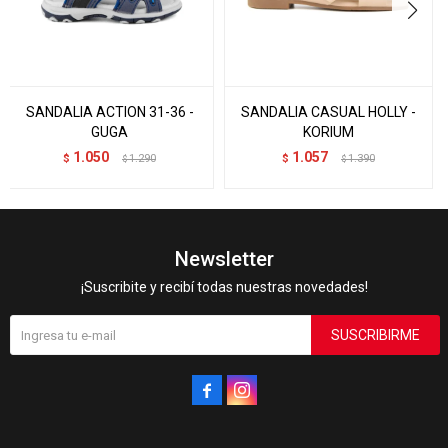
SANDALIA ACTION 31-36 -
SANDALIA CASUAL HOLLY -
GUGA
KORIUM
1.050
1.057
$
1.290
$
1.390
$
$
Newsletter
¡Suscribite y recibí todas nuestras novedades!
SUSCRIBIRME

