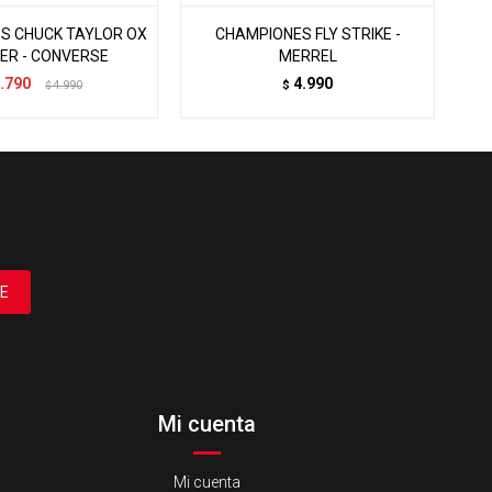
S CHUCK TAYLOR OX
CHAMPIONES FLY STRIKE -
ER - CONVERSE
MERREL
O
.790
4.990
4.990
$
$
E
Mi cuenta
Mi cuenta