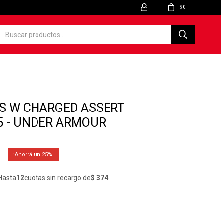
0
$
S W CHARGED ASSERT
.5 - UNDER ARMOUR
25
Hasta
12
cuotas sin recargo de
$ 374