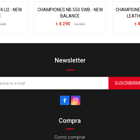
 LI2 - NEW
CHAMPIONES NB 550 SWB - NEW
CHAMPIONE
E
BALANCE
LEATH
4.290
4
.690
$
6.990
$
$
Newsletter
SUSCRIBIRM


Compra
Como comprar