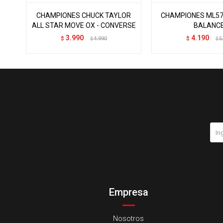
CHAMPIONES CHUCK TAYLOR
CHAMPIONES ML574
ALL STAR MOVE OX - CONVERSE
BALANC
3.990
4.190
$
4.990
$
5
$
$
Empresa
Nosotros