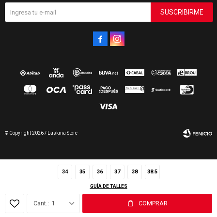
SUSCRIBIRME


© Copyright 2026 / Laskina Store
34
35
36
37
38
38.5
GUÍA DE TALLES
Fenicio
1
COMPRAR