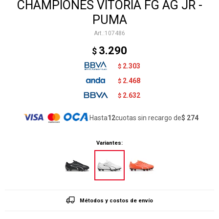
CHAMPIONES VITORIA FG AG JR -
PUMA
107486
3.290
$
2.303
$
2.468
$
2.632
$
Hasta
12
cuotas sin recargo de
$ 274
Variantes:
Métodos y costos de envío