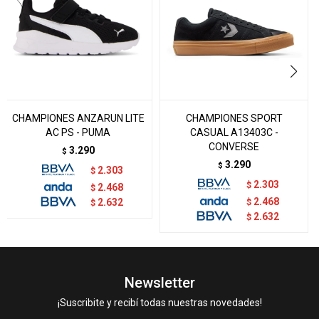
CHAMPIONES ANZARUN LITE
CHAMPIONES SPORT
AC PS - PUMA
CASUAL A13403C -
CONVERSE
3.290
$
3.290
$
2.303
$
2.303
$
2.468
$
2.468
2.632
$
$
2.632
$
Newsletter
¡Suscribite y recibí todas nuestras novedades!