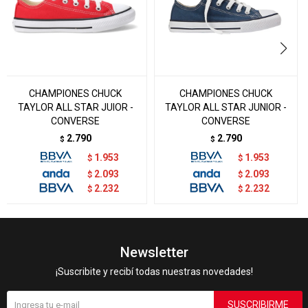
CHAMPIONES CHUCK
CHAMPIONES CHUCK
TAYLOR ALL STAR JUIOR -
TAYLOR ALL STAR JUNIOR -
CONVERSE
CONVERSE
2.790
2.790
$
$
1.953
1.953
$
$
2.093
2.093
$
$
2.232
2.232
$
$
Newsletter
¡Suscribite y recibí todas nuestras novedades!
SUSCRIBIRME