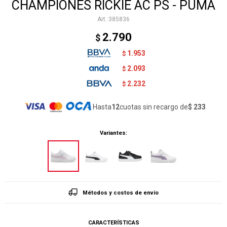
CHAMPIONES RICKIE AC PS - PUMA
385836
2.790
$
1.953
$
2.093
$
2.232
$
Hasta
12
cuotas sin recargo de
$ 233
Variantes:
Métodos y costos de envío
CARACTERÍSTICAS