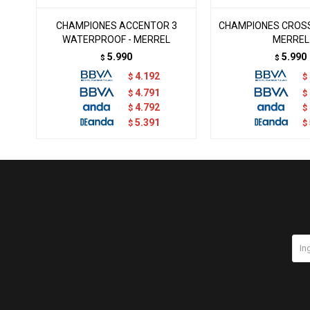
CHAMPIONES ACCENTOR 3
CHAMPIONES CROSS
WATERPROOF - MERREL
MERREL
5.990
5.990
$
$
4.192
$
$
4.791
$
$
4.792
$
$
5.391
$
$