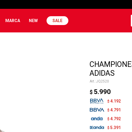
MARCA
NEW
SALE
CHAMPIONES
ADIDAS
JQ2520
5.990
$
4.192
$
4.791
$
4.792
$
5.391
$