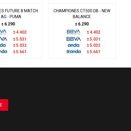
S FUTURE 8 MATCH
CHAMPIONES CT500 DB - NEW
 AG - PUMA
BALANCE
6.290
6.290
$
$
4.402
4.402
$
$
5.031
5.031
$
$
5.032
5.032
$
$
5.661
5.661
$
$
E