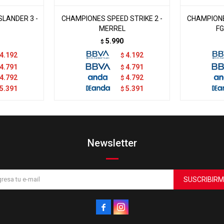
LANDER 3 -
CHAMPIONES SPEED STRIKE 2 -
CHAMPIONE
MERREL
FG
5.990
$
4.192
4.192
$
4.791
4.791
$
4.792
4.792
$
5.391
5.391
$
Newsletter
SUSCRIBIRM

