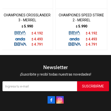
CHAMPIONES CROSSLANDER
CHAMPIONES SPEED STRIKE
3 - MERREL
2 - MERREL
5.990
5.990
$
$
4.192
4.192
$
$
4.493
4.493
$
$
4.791
4.791
$
$
Newsletter
¡Suscribite y recibí todas nuestras novedades!
SUSCRIBIRME

