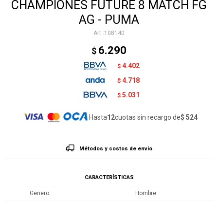
CHAMPIONES FUTURE 8 MATCH FG
AG - PUMA
108140
6.290
$
4.402
$
4.718
$
5.031
$
Hasta
12
cuotas sin recargo de
$ 524
Métodos y costos de envío
CARACTERÍSTICAS
Genero
Hombre