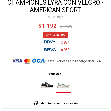
CHAMPIONES LYRA CON VELCRO -
AMERICAN SPORT
296006
1.192
$
1.490
$
20
834
$
953
$
Hasta
12
cuotas sin recargo de
$ 124
Variantes:
Métodos y costos de envío