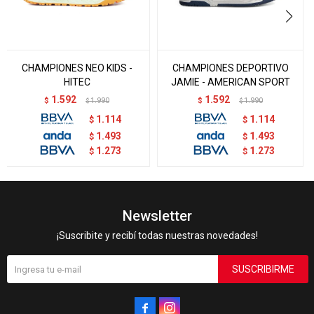
CHAMPIONES NEO KIDS -
CHAMPIONES DEPORTIVO
HITEC
JAMIE - AMERICAN SPORT
1.592
1.592
$
1.990
$
1.990
$
$
1.114
1.114
$
$
1.493
1.493
$
$
1.273
1.273
$
$
Newsletter
¡Suscribite y recibí todas nuestras novedades!
SUSCRIBIRME

