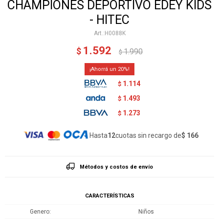
CHAMPIONES DEPORTIVO EDEY KIDS
- HITEC
H0088K
1.592
$
1.990
$
20
1.114
$
1.493
$
1.273
$
Hasta
12
cuotas sin recargo de
$ 166
Métodos y costos de envío
CARACTERÍSTICAS
Genero
Niños