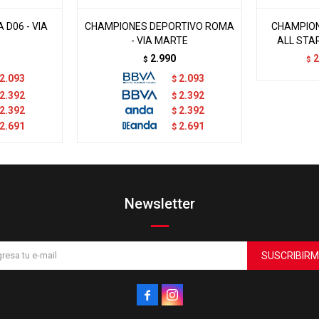
D06 - VIA
CHAMPIONES DEPORTIVO ROMA
CHAMPION
- VIA MARTE
ALL STAR
2.990
2
$
$
2.093
2.093
$
2.392
2.392
$
2.392
2.392
$
2.691
2.691
$
Newsletter
SUSCRIBIRM

