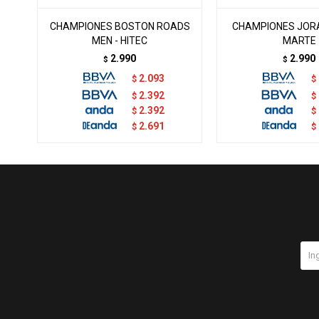
CHAMPIONES BOSTON ROADS
CHAMPIONES JORA 
MEN - HITEC
MARTE
2.990
2.990
$
$
2.093
$
$
2.392
$
$
2.392
$
$
2.691
$
$