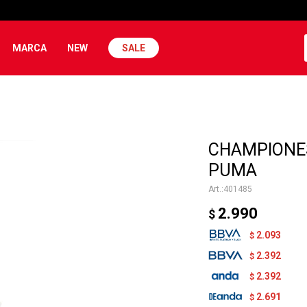
MARCA
NEW
SALE
CHAMPIONES
PUMA
401485
2.990
$
2.093
$
2.392
$
2.392
$
2.691
$