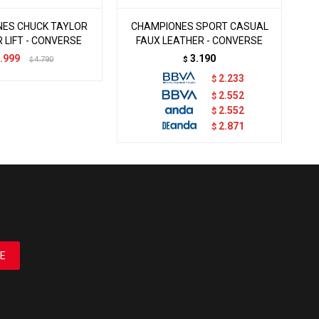
ES CHUCK TAYLOR
CHAMPIONES SPORT CASUAL
 LIFT - CONVERSE
FAUX LEATHER - CONVERSE
.999
3.190
4.790
$
$
2.233
$
2.552
$
2.552
$
2.871
$
E