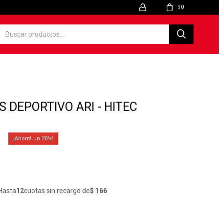
0
$
 DEPORTIVO ARI - HITEC
20
Hasta
12
cuotas sin recargo de
$ 166