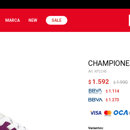
MARCA
NEW
SALE
CHAMPIONES
KP2245
1.592
$
1.990
$
1.114
$
1.273
$
Variantes: