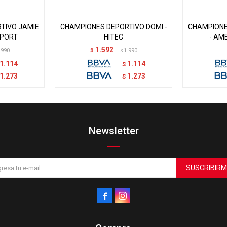
TIVO JAMIE
CHAMPIONES DEPORTIVO DOMI -
CHAMPIONE
SPORT
HITEC
- AM
1.592
.990
$
1.990
$
1.114
1.114
$
1.273
1.273
$
Newsletter
SUSCRIBIRM

