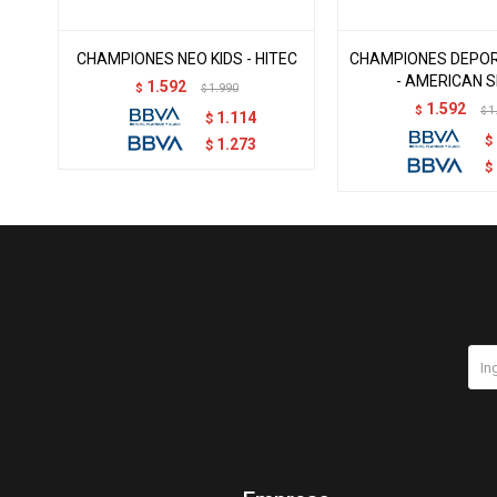
CHAMPIONES NEO KIDS - HITEC
CHAMPIONES DEPOR
- AMERICAN 
1.592
$
1.990
$
1.592
$
1
$
1.114
$
$
1.273
$
$