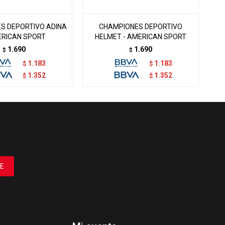
S DEPORTIVO ADINA
CHAMPIONES DEPORTIVO
C
ERICAN SPORT
HELMET - AMERICAN SPORT
1.690
1.690
$
$
1.183
1.183
$
$
1.352
1.352
$
$
E