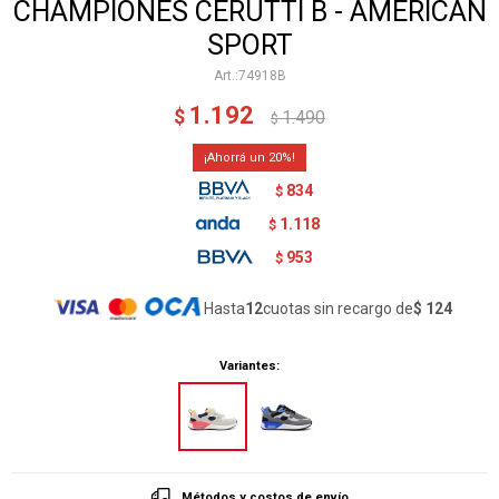
CHAMPIONES CERUTTI B - AMERICAN
SPORT
74918B
1.192
$
1.490
$
20
834
$
1.118
$
953
$
Hasta
12
cuotas sin recargo de
$ 124
Variantes:
Métodos y costos de envío