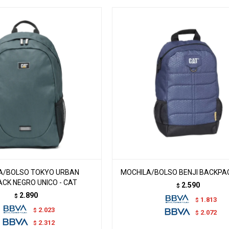
A/BOLSO TOKYO URBAN
MOCHILA/BOLSO BENJI BACKPAC
CK NEGRO UNICO - CAT
2.590
$
2.890
$
1.813
$
2.023
$
2.072
$
2.312
$