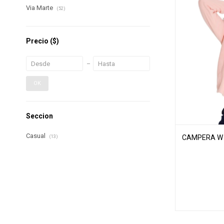
Via Marte
(52)
Precio
($)
OK
Seccion
Casual
CAMPERA W M
(13)