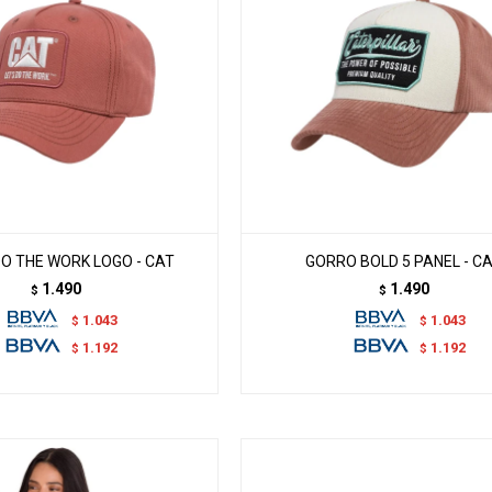
O THE WORK LOGO - CAT
GORRO BOLD 5 PANEL - C
1.490
1.490
$
$
1.043
1.043
$
$
1.192
1.192
$
$