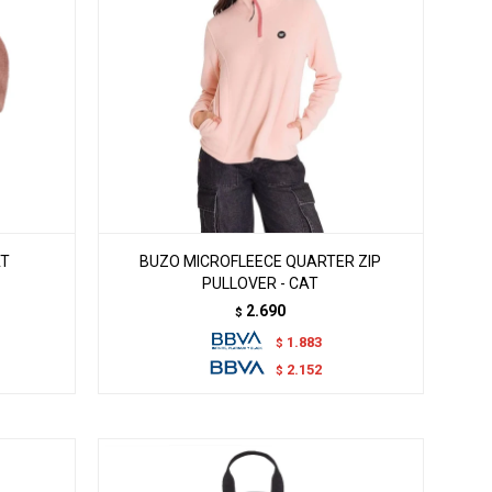
AT
BUZO MICROFLEECE QUARTER ZIP
PULLOVER - CAT
2.690
$
1.883
$
2.152
$