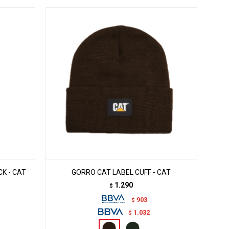
K - CAT
GORRO CAT LABEL CUFF - CAT
1.290
$
903
$
1.032
$