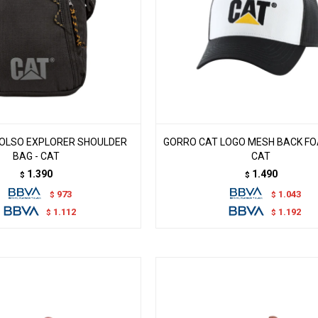
OLSO EXPLORER SHOULDER
GORRO CAT LOGO MESH BACK FO
BAG - CAT
CAT
1.390
1.490
$
$
973
1.043
$
$
1.112
1.192
$
$