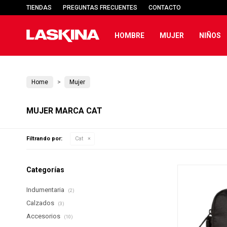
TIENDAS
PREGUNTAS FRECUENTES
CONTACTO
HOMBRE
MUJER
NIÑOS
Home
Mujer
MUJER MARCA CAT
Filtrando por:
Cat
Categorías
Indumentaria
(2)
Calzados
(3)
Accesorios
(10)