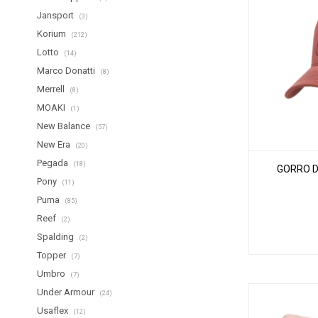
Jansport
(3)
Korium
(212)
Lotto
(14)
Marco Donatti
(8)
Merrell
(8)
MOAKI
(1)
New Balance
(57)
New Era
(20)
Pegada
(18)
GORRO D
Pony
(11)
Puma
(85)
Reef
(2)
Spalding
(2)
Topper
(7)
Umbro
(7)
Under Armour
(24)
Usaflex
(12)