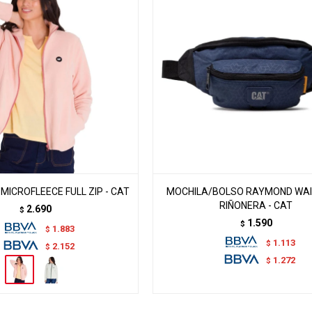
ICROFLEECE FULL ZIP - CAT
MOCHILA/BOLSO RAYMOND WAI
RIÑONERA - CAT
2.690
$
1.590
$
1.883
$
1.113
$
2.152
$
1.272
$