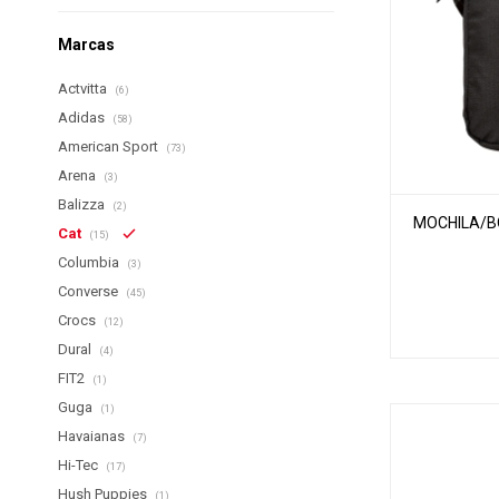
Marcas
Actvitta
(6)
Adidas
(58)
American Sport
(73)
Arena
(3)
Balizza
(2)
MOCHILA/B
Cat
(15)
Columbia
(3)
Converse
(45)
Crocs
(12)
Dural
(4)
FIT2
(1)
Guga
(1)
Havaianas
(7)
Hi-Tec
(17)
Hush Puppies
(1)