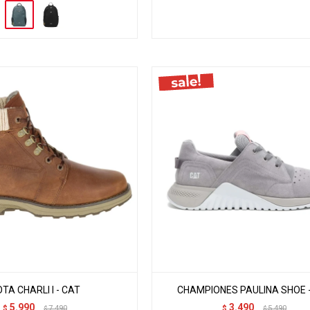
TA CHARLI I - CAT
CHAMPIONES PAULINA SHOE 
5.990
3.490
$
7.490
$
5.490
$
$