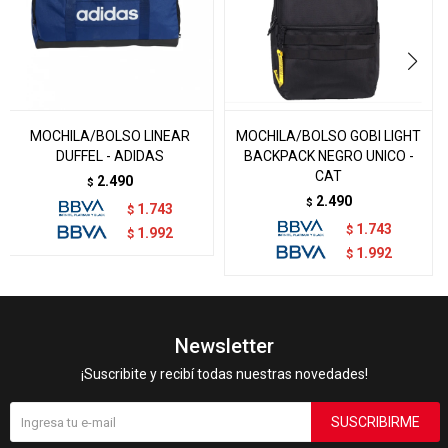
MOCHILA/BOLSO LINEAR
MOCHILA/BOLSO GOBI LIGHT
DUFFEL - ADIDAS
BACKPACK NEGRO UNICO -
CAT
2.490
$
2.490
$
1.743
$
1.743
$
1.992
$
1.992
$
Newsletter
¡Suscribite y recibí todas nuestras novedades!
SUSCRIBIRME