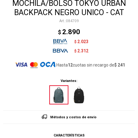
MOCHILA/BOLSO TOKYO URBAN
BACKPACK NEGRO UNICO - CAT
084709
2.890
$
2.023
$
2.312
$
Hasta
12
cuotas sin recargo de
$ 241
Variantes:
Métodos y costos de envío
CARACTERÍSTICAS