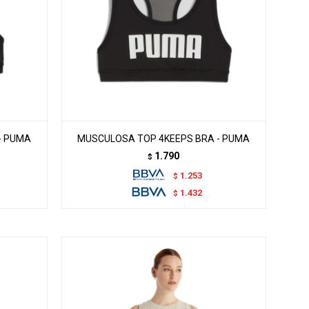
- PUMA
MUSCULOSA TOP 4KEEPS BRA - PUMA
1.790
$
1.253
$
1.432
$