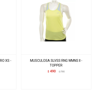
RO XS -
MUSCULOSA SLVSS RNG WMNS II -
TOPPER
490
$
790
$