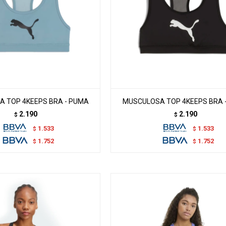
 TOP 4KEEPS BRA - PUMA
MUSCULOSA TOP 4KEEPS BRA 
2.190
2.190
$
$
1.533
1.533
$
$
1.752
1.752
$
$