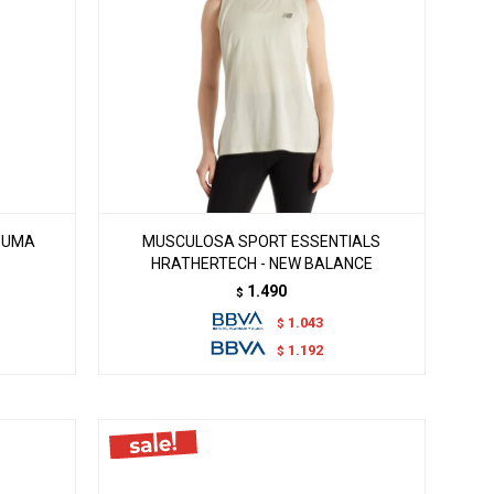
PUMA
MUSCULOSA SPORT ESSENTIALS
HRATHERTECH - NEW BALANCE
1.490
$
1.043
$
1.192
$