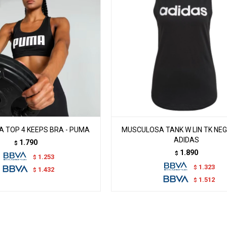
 TOP 4 KEEPS BRA - PUMA
MUSCULOSA TANK W LIN TK NEG
ADIDAS
1.790
$
1.890
$
1.253
$
1.323
$
1.432
$
1.512
$