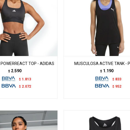
POWERREACT TOP - ADIDAS
MUSCULOSA ACTIVE TANK - 
2.590
1.190
$
$
1.813
833
$
$
2.072
952
$
$