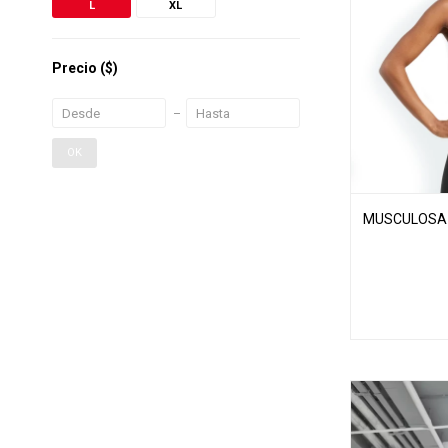
L
XL
Precio
($)
OK
MUSCULOSA 