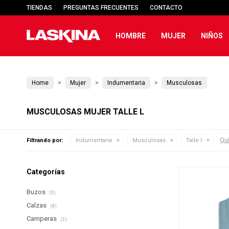
TIENDAS
PREGUNTAS FRECUENTES
CONTACTO
HOMBRE
MUJER
NIÑOS
Home
Mujer
Indumentaria
Musculosas
MUSCULOSAS MUJER TALLE L
Qui
Filtrando por:
Indumentaria
Musculosas
Talle l
Categorías
Buzos
(3)
Calzas
(8)
Camperas
(2)