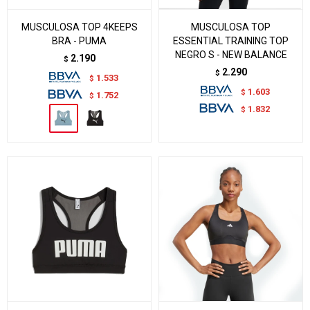
MUSCULOSA TOP 4KEEPS
MUSCULOSA TOP
BRA - PUMA
ESSENTIAL TRAINING TOP
NEGRO S - NEW BALANCE
2.190
$
2.290
$
1.533
$
1.603
$
1.752
$
1.832
$