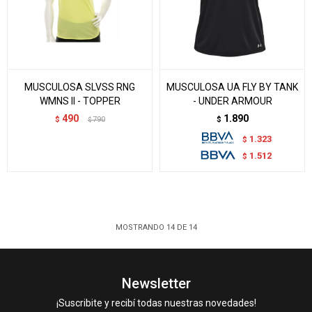
MUSCULOSA SLVSS RNG
MUSCULOSA UA FLY BY TANK
WMNS II - TOPPER
- UNDER ARMOUR
490
1.890
$
790
$
$
1.323
$
1.512
$
MOSTRANDO
14
DE
14
Newsletter
¡Suscribite y recibí todas nuestras novedades!