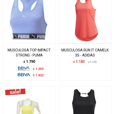
MUSCULOSA TOP IMPACT
MUSCULOSA RUN IT CAMELK
STRONG - PUMA
3S - ADIDAS
1.790
1.183
$
$
1.790
$
1.253
$
1.432
$