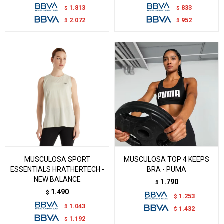
1.813
833
$
$
2.072
952
$
$
MUSCULOSA SPORT
MUSCULOSA TOP 4 KEEPS
ESSENTIALS HRATHERTECH -
BRA - PUMA
NEW BALANCE
1.790
$
1.490
$
1.253
$
1.043
$
1.432
$
1.192
$