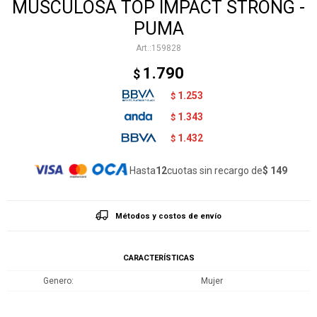
MUSCULOSA TOP IMPACT STRONG -
PUMA
159828
1.790
$
1.253
$
1.343
$
1.432
$
Hasta
12
cuotas sin recargo de
$ 149
Métodos y costos de envío
CARACTERÍSTICAS
Genero
Mujer