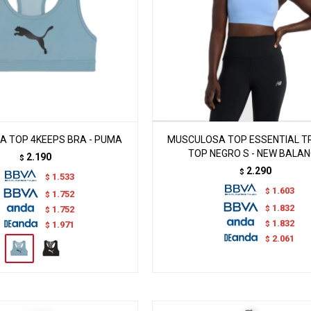
 TOP 4KEEPS BRA - PUMA
MUSCULOSA TOP ESSENTIAL TR
TOP NEGRO S - NEW BALA
2.190
$
2.290
$
1.533
$
1.603
$
1.752
$
1.832
$
1.752
$
1.832
$
1.971
$
2.061
$