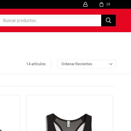
0
$
14 artículos
Recientes