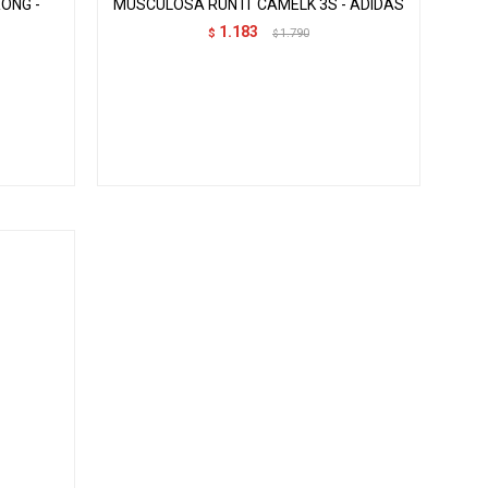
ONG -
MUSCULOSA RUN IT CAMELK 3S - ADIDAS
1.183
$
1.790
$