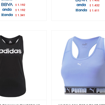
1.432
$
1.192
$
1.432
$
1.192
$
1.611
$
1.341
$