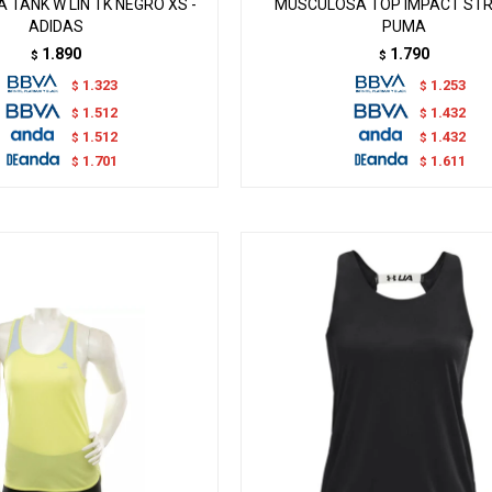
TANK W LIN TK NEGRO XS -
MUSCULOSA TOP IMPACT STR
ADIDAS
PUMA
1.890
1.790
$
$
1.323
1.253
$
$
1.512
1.432
$
$
1.512
1.432
$
$
1.701
1.611
$
$