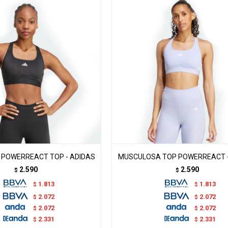
POWERREACT TOP - ADIDAS
MUSCULOSA TOP POWERREACT -
2.590
2.590
$
$
1.813
1.813
$
$
2.072
2.072
$
$
2.072
2.072
$
$
2.331
2.331
$
$