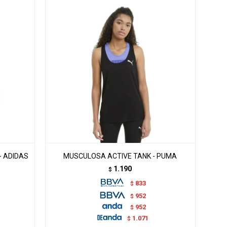
 ADIDAS
MUSCULOSA ACTIVE TANK - PUMA
1.190
$
833
$
952
$
952
$
1.071
$