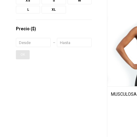
XS
S
M
L
XL
Precio
($)
OK
MUSCULOSA 