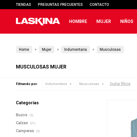
TIENDAS
PREGUNTAS FRECUENTES
CONTACTO
HOMBRE
MUJER
NIÑOS
Home
Mujer
Indumentaria
Musculosas
MUSCULOSAS MUJER
Quitar filtros
Filtrando por:
Indumentaria
Musculosas
Categorías
Buzos
(5)
Calzas
(21)
Camperas
(3)