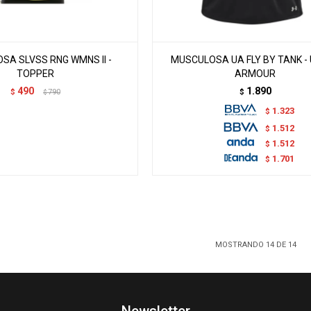
SA SLVSS RNG WMNS II -
MUSCULOSA UA FLY BY TANK -
TOPPER
ARMOUR
490
1.890
$
790
$
$
1.323
$
1.512
$
1.512
$
1.701
$
MOSTRANDO
14
DE
14
Newsletter