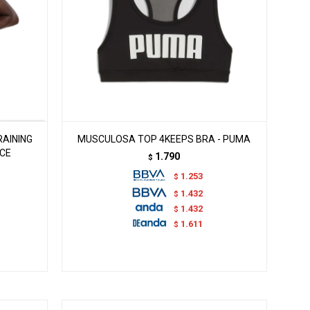
AINING
MUSCULOSA TOP 4KEEPS BRA - PUMA
NCE
1.790
$
1.253
$
1.432
$
1.432
$
1.611
$