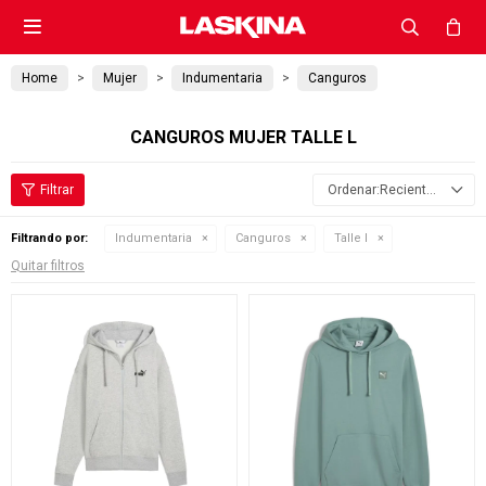

Home
Mujer
Indumentaria
Canguros
CANGUROS MUJER TALLE L
Recientes
Filtrando por:
Indumentaria
Canguros
Talle l
Quitar filtros