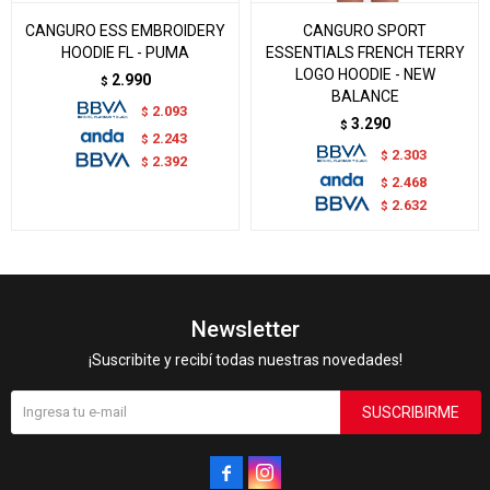
CANGURO ESS EMBROIDERY
CANGURO SPORT
HOODIE FL - PUMA
ESSENTIALS FRENCH TERRY
LOGO HOODIE - NEW
2.990
$
BALANCE
2.093
$
3.290
$
2.243
$
2.303
$
2.392
$
2.468
$
2.632
$
Newsletter
¡Suscribite y recibí todas nuestras novedades!
SUSCRIBIRME

