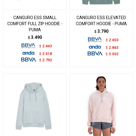
CANGURO ESS SMALL
CANGURO ESS ELEVATED
COMFORT FULL ZIP HOODIE -
COMFORT HOODIE - PUMA
PUMA
3.790
$
3.490
$
2.653
$
2.443
$
2.843
$
2.618
$
3.032
$
2.792
$